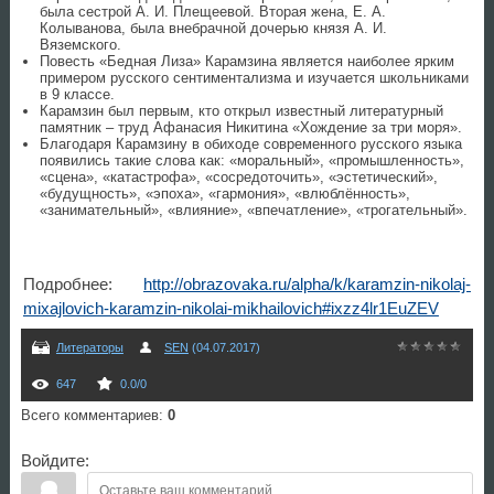
была сестрой А. И. Плещеевой. Вторая жена, Е. А.
Колыванова, была внебрачной дочерью князя А. И.
Вяземского.
Повесть «Бедная Лиза» Карамзина является наиболее ярким
примером русского сентиментализма и изучается школьниками
в 9 классе.
Карамзин был первым, кто открыл известный литературный
памятник – труд Афанасия Никитина «Хождение за три моря».
Благодаря Карамзину в обиходе современного русского языка
появились такие слова как: «моральный», «промышленность»,
«сцена», «катастрофа», «сосредоточить», «эстетический»,
«будущность», «эпоха», «гармония», «влюблённость»,
«занимательный», «влияние», «впечатление», «трогательный».
Подробнее:
http://obrazovaka.ru/alpha/k/karamzin-nikolaj-
mixajlovich-karamzin-nikolai-mikhailovich#ixzz4lr1EuZEV
Литераторы
SEN
(04.07.2017)
647
0.0
/
0
Всего комментариев
:
0
Войдите: