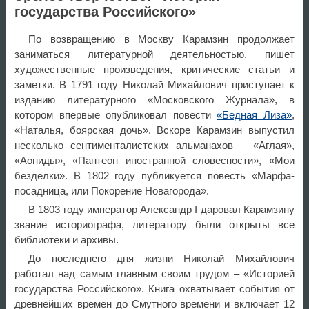
государства Российского»
По возвращению в Москву Карамзин продолжает
заниматься литературной деятельностью, пишет
художественные произведения, критические статьи и
заметки. В 1791 году Николай Михайлович приступает к
изданию литературного «Московского Журнала», в
котором впервые опубликовал повести
«Бедная Лиза»
,
«Наталья, боярская дочь». Вскоре Карамзин выпустил
несколько сентименталистских альманахов – «Аглая»,
«Аониды», «Пантеон иностранной словесности», «Мои
безделки». В 1802 году публикуется повесть «Марфа-
посадница, или Покорение Новагорода».
В 1803 году император Александр I даровал Карамзину
звание историографа, литератору были открыты все
библиотеки и архивы.
До последнего дня жизни Николай Михайлович
работал над самым главным своим трудом – «Историей
государства Российского». Книга охватывает события от
древнейших времен до Смутного времени и включает 12