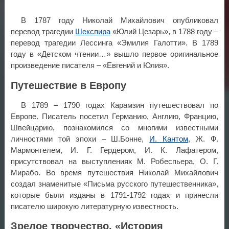
В 1787 году Николай Михайлович опубликовал
перевод трагедии
Шекспира
«Юлий Цезарь», в 1788 году –
перевод трагедии Лессинга «Эмилия Галотти». В 1789
году в «Детском чтении…» вышло первое оригинальное
произведение писателя – «Евгений и Юлия».
Путешествие в Европу
В 1789 – 1790 годах Карамзин путешествовал по
Европе. Писатель посетил Германию, Англию, Францию,
Швейцарию, познакомился со многими известными
личностями той эпохи – Ш.Бонне,
И. Кантом
, Ж. Ф.
Мармонтелем, И. Г. Гердером, И. К. Лафатером,
присутствовал на выступлениях М. Робеспьера, О. Г.
Мирабо. Во время путешествия Николай Михайлович
создал знаменитые «Письма русского путешественника»,
которые были изданы в 1791-1792 годах и принесли
писателю широкую литературную известность.
Зрелое творчество. «История