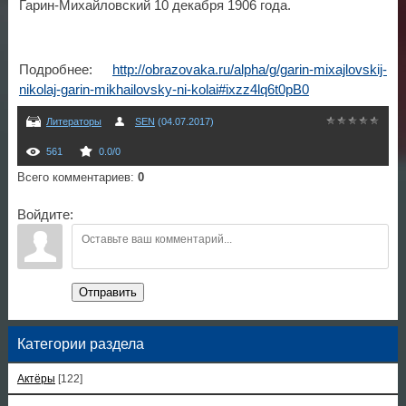
Гарин-Михайловский 10 декабря 1906 года.
Подробнее:
http://obrazovaka.ru/alpha/g/garin-mixajlovskij-
nikolaj-garin-mikhailovsky-ni-kolai#ixzz4lq6t0pB0
Литераторы
SEN
(04.07.2017)
561
0.0
/
0
Всего комментариев
:
0
Войдите:
Отправить
Категории раздела
Актёры
[122]