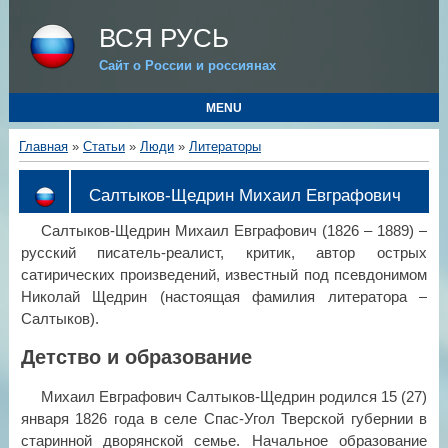
ВСЯ РУСЬ
Сайт о России и россиянах
MENU
Главная
»
Статьи
»
Люди
»
Литераторы
Салтыков-Щедрин Михаил Евграфович
Салтыков-Щедрин Михаил Евграфович (1826 – 1889) –
русский писатель-реалист, критик, автор острых
сатирических произведений, известный под псевдонимом
Николай Щедрин (настоящая фамилия литератора –
Салтыков).
Детство и образование
Михаил Евграфович Салтыков-Щедрин родился 15 (27)
января 1826 года в селе Спас-Угол Тверской губернии в
старинной дворянской семье. Начальное образование