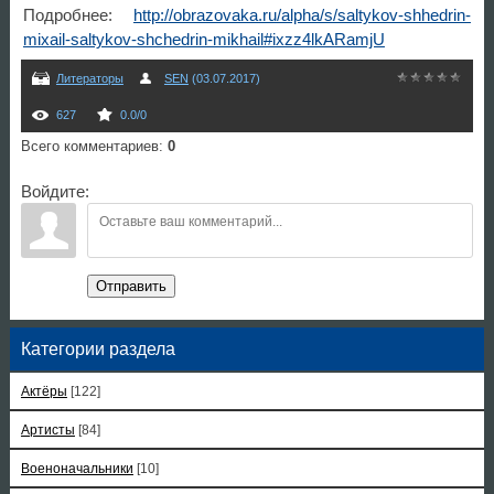
Подробнее:
http://obrazovaka.ru/alpha/s/saltykov-shhedrin-
mixail-saltykov-shchedrin-mikhail#ixzz4lkARamjU
Литераторы
SEN
(03.07.2017)
627
0.0
/
0
Всего комментариев
:
0
Войдите:
Отправить
Категории раздела
Актёры
[122]
Артисты
[84]
Военоначальники
[10]