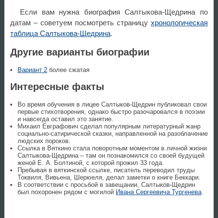
Если вам нужна биография Салтыкова-Щедрина по
датам – советуем посмотреть страницу
хронологическая
таблица Салтыкова-Щедрина
.
Другие варианты биографии
Вариант 2
более сжатая
Интересные факты
Во время обучения в лицее Салтыков-Щедрин публиковал свои
первые стихотворения, однако быстро разочаровался в поэзии
и навсегда оставил это занятие.
Михаил Евграфович сделал популярным литературный жанр
социально-сатирической сказки, направленной на разоблачение
людских пороков.
Ссылка в Вяткино стала поворотным моментом в личной жизни
Салтыкова-Щедрина – там он познакомился со своей будущей
женой Е. А. Болтиной, с которой прожил 33 года.
Пребывая в вяткинской ссылке, писатель переводил труды
Токвиля, Вивьена, Шерюеля, делал заметки о книге Беккари.
В соответствии с просьбой в завещании, Салтыков-Щедрин
был похоронен рядом с могилой
Ивана Сергеевича Тургенева
.