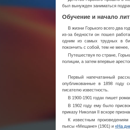
был вынужден заниматься подраб
Обучение и начало ли
В жизни Горького всего два г
из-за бедности он пошел работа
одним из самых трудных в би
покончить с собой, тем не менее,
Путешествуя по стране, Горьк
полиции, а затем впервые арестов
Первый напечатанный расск
опубликованные в 1898 году с
писателю известность.
В 1900-1901 годах пишет рома
В 1902 году ему было присво
приказу Николая II вскоре призн
К известным произведениям 
пьесы «Мещане» (1901) и
«На дн