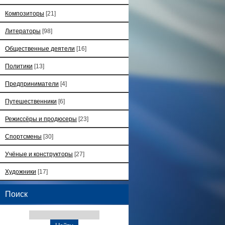
Композиторы
[21]
Литераторы
[98]
Общественные деятели
[16]
Политики
[13]
Предприниматели
[4]
Путешественники
[6]
Режиссёры и продюсеры
[23]
Спортсмены
[30]
Учёные и конструкторы
[27]
Художники
[17]
Поиск