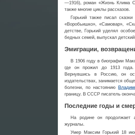
—1916), роман «Жизнь Клима Са
также многие циклы рассказов.
Горький также писал сказки
«Воробьишко», «Самовар», «Ск
детстве, Горький уделял особо
бедных семей, выпускал детский
Эмиграции, возвращен
В 1906 году в биографии Мак
где он прожил до 1913 года.
Вернувшись в Россию, он ост
издательствах, занимается обще
болезни, по настоянию
Владим
границу. В СССР писатель оконча
Последние годы и сме
На родине он продолжает а
журналы.
Умер Максим Горький 18 июн