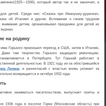
мгина»(1925—1936), который автор так и не закончил, а
 для детей. Среди них: «Сказка про Иванушку-дурачка»,
азки об Италии» и другие. Вспоминая о своем трудном
е внимание детям, организовывал праздники для детей из
 журнал.
ие на родину
сима Горького произошел переезд в США, затем в Италию,
 Даже там творчество Горького защищало революцию.
анавливается в Петербурге. Тут Горький работает в
ственной деятельностью. В 1921 году из-за обострившейся
ира Ленина
, и разногласий с властью вновь уезжает за
тельно возвращается в октябре 1932 года.
рть
ктивно заниматься писательством, выпускает газеты и
я 1936 года в поселке Горки (Московская область) при