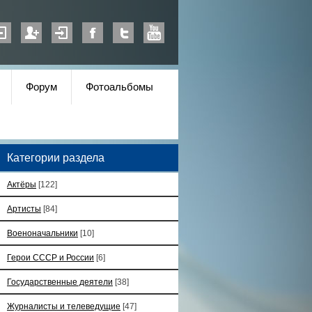
Форум
Фотоальбомы
Категории раздела
Актёры
[122]
Артисты
[84]
Военоначальники
[10]
Герои СССР и России
[6]
Государственные деятели
[38]
Журналисты и телеведущие
[47]