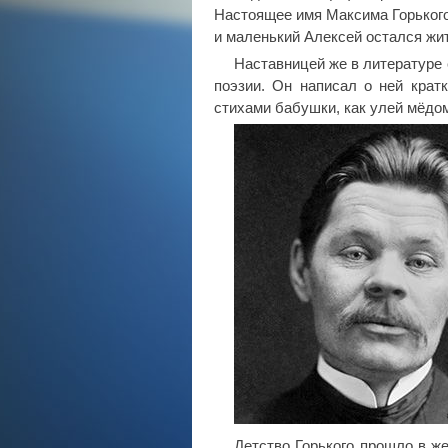
Настоящее имя Максима Горького
и маленький Алексей остался жит
Наставницей же в литературе 
поэзии. Он написал о ней крат
стихами бабушки, как улей мёдом
Детство Горького прошло в ж