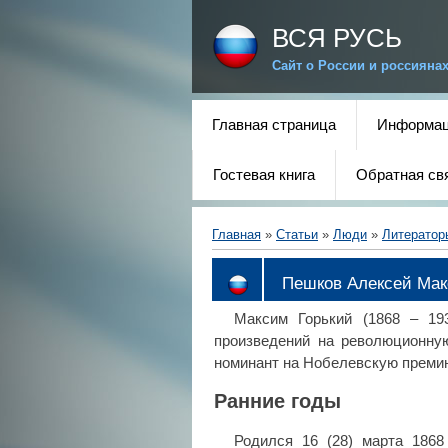
ВСЯ РУСЬ
Сайт о России и россияна
Главная страница
Информац
Гостевая книга
Обратная св
Главная
»
Статьи
»
Люди
»
Литератор
Пешков Алексей Мак
Максим Горький (1868 – 193
произведений на революционную
номинант на Нобелевскую премию
Ранние годы
Родился 16 (28) марта 1868