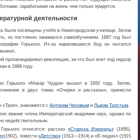
отками, зарабатывая на жизнь чем только придется.
тературной деятельности
ода были посвящены учебе в Нижегородском училище. Затем
ть, но постоянно занимался самообучением. 1887 год был
ографии Горького. Из-за навалившихся бед он пытался
 выжил.
ий пропагандировал революцию, за что был взят под надзор
ан в 1888 году.
аз Горького «Макар Чудра» вышел в 1892 году. Затем,
очинения в двух томах «Очерки и рассказы», принесли
н «Трое», знакомится с
Антоном Чеховым
и
Львом Толстым
.
ено звание члена Императорской академии наук, однако по
ано недействительным.
Горького относятся: рассказ
«Старуха Изергиль»
(1895),
е»
(1902), повести
«Детство»
(1913—1914) и «В людях» (1915