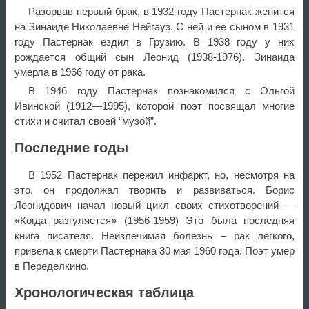
Разорвав первый брак, в 1932 году Пастернак женится
на Зинаиде Николаевне Нейгауз. С ней и ее сыном в 1931
году Пастернак ездил в Грузию. В 1938 году у них
рождается общий сын Леонид (1938-1976). Зинаида
умерла в 1966 году от рака.
В 1946 году Пастернак познакомился с Ольгой
Ивинской (1912—1995), которой поэт посвящал многие
стихи и считал своей “музой”.
Последние годы
В 1952 Пастернак пережил инфаркт, но, несмотря на
это, он продолжал творить и развиваться. Борис
Леонидович начал новый цикл своих стихотворений —
«Когда разгуляется» (1956-1959) Это была последняя
книга писателя. Неизлечимая болезнь – рак легкого,
привела к смерти Пастернака 30 мая 1960 года. Поэт умер
в Переделкино.
Хронологическая таблица