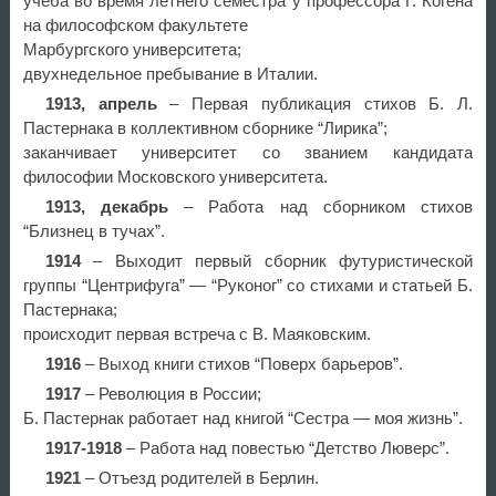
учеба во время летнего семестра у профессора Г. Когена
на философском факультете
Марбургского университета;
двухнедельное пребывание в Италии.
1913, апрель
– Первая публикация стихов Б. Л.
Пастернака в коллективном сборнике “Лирика”;
заканчивает университет со званием кандидата
философии Московского университета.
1913, декабрь
– Работа над сборником стихов
“Близнец в тучах”.
1914
– Выходит первый сборник футуристической
группы “Центрифуга” — “Руконог” со стихами и статьей Б.
Пастернака;
происходит первая встреча с В. Маяковским.
1916
– Выход книги стихов “Поверх барьеров”.
1917
– Революция в России;
Б. Пастернак работает над книгой “Сестра — моя жизнь”.
1917-1918
– Работа над повестью “Детство Люверс”.
1921
– Отъезд родителей в Берлин.