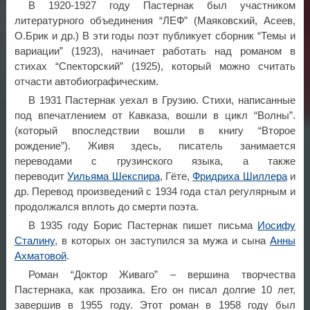
В 1920-1927 году Пастернак был участником
литературного объединения “ЛЕФ” (Маяковский, Асеев,
О.Брик и др.) В эти годы поэт публикует сборник “Темы и
вариации” (1923), начинает работать над романом в
стихах “Спекторский” (1925), который можно считать
отчасти автобиографическим.
В 1931 Пастернак уехал в Грузию. Стихи, написанные
под впечатлением от Кавказа, вошли в цикл “Волны”.
(который впоследствии вошли в книгу “Второе
рождение”). Живя здесь, писатель занимается
переводами с грузинского языка, а также
переводит
Уильяма Шекспира
, Гёте,
Фридриха Шиллера
и
др. Перевод произведений с 1934 года стал регулярным и
продолжался вплоть до смерти поэта.
В 1935 году Борис Пастернак пишет письма
Иосифу
Сталину
, в которых он заступился за мужа и сына
Анны
Ахматовой
.
Роман “Доктор Живаго” – вершина творчества
Пастернака, как прозаика. Его он писал долгие 10 лет,
завершив в 1955 году. Этот роман в 1958 году был