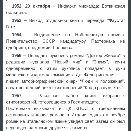
1952, 20 октября
– Инфаркт миокарда; Боткинская
больница.
1953
– Выход отдельной книгой перевода “Фауста”
Гете.
1954
– Выдвижение на Нобелевскую премию.
Правительство СССР кандидатуру Пастернака не
одобрило, предложив Шолохова.
1956
– Передает рукопись романа “Доктор Живаго” в
редакции журналов “Новый мир” и “Знамя”, почти
одновременно с этим рукопись попадает в руки
миланского издателя-коммуниста Дж. Фельтринелли;
пишет автобиографический очерк “Люди и положения”,
начат последний цикл стихотворений “Когда разгуляется”.
1957
– Рассыпан набор книги избранных
стихотворений, готовившейся в Гослитиздате;
Пастернака вызывают в ЦК КПСС с требованием
остановить издание романа в Италии, однако в ноябре
роман на итальянском языке увидел свет, затем он был
переведен на многие другие языки мира.