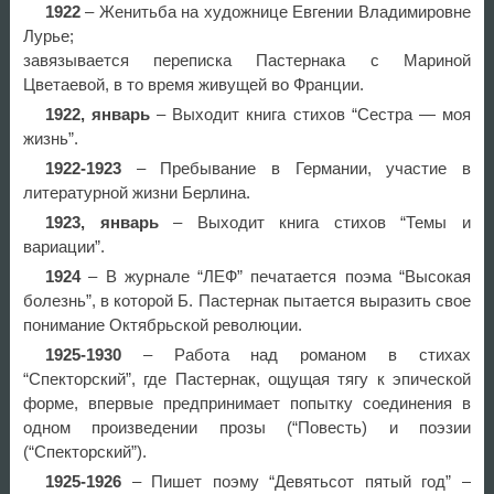
1922
– Женитьба на художнице Евгении Владимировне
Лурье;
завязывается переписка Пастернака с Мариной
Цветаевой, в то время живущей во Франции.
1922, январь
– Выходит книга стихов “Сестра — моя
жизнь”.
1922-1923
– Пребывание в Германии, участие в
литературной жизни Берлина.
1923, январь
– Выходит книга стихов “Темы и
вариации”.
1924
– В журнале “ЛЕФ” печатается поэма “Высокая
болезнь”, в которой Б. Пастернак пытается выразить свое
понимание Октябрьской революции.
1925-1930
– Работа над романом в стихах
“Спекторский”, где Пастернак, ощущая тягу к эпической
форме, впервые предпринимает попытку соединения в
одном произведении прозы (“Повесть) и поэзии
(“Спекторский”).
1925-1926
– Пишет поэму “Девятьсот пятый год” –