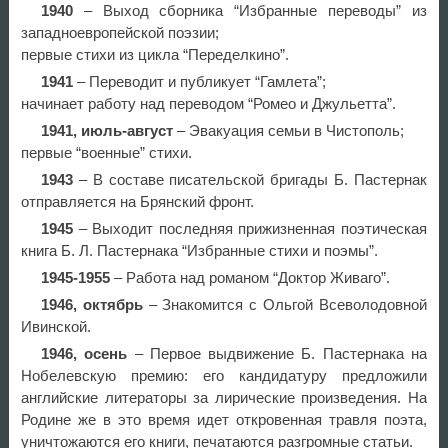
1940
– Выход сборника “Избранные переводы” из
западноевропейской поэзии;
первые стихи из цикла “Переделкино”.
1941
– Переводит и публикует “Гамлета”;
начинает работу над переводом “Ромео и Джульетта”.
1941, июль-август
– Эвакуация семьи в Чистополь;
первые “военные” стихи.
1943
– В составе писательской бригады Б. Пастернак
отправляется на Брянский фронт.
1945
– Выходит последняя прижизненная поэтическая
книга Б. Л. Пастернака “Избранные стихи и поэмы”.
1945-1955
– Работа над романом “Доктор Живаго”.
1946, октябрь
– Знакомится с Ольгой Всеволодовной
Ивинской.
1946, осень
– Первое выдвижение Б. Пастернака на
Нобелевскую премию: его кандидатуру предложили
английские литераторы за лирические произведения. На
Родине же в это время идет откровенная травля поэта,
уничтожаются его книги, печатаются разгромные статьи.