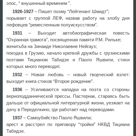
эпос, “ внушенный временем ”.
1926-1927
– Пишет поэму “Лейтенант Шмидт”;
порывает с группой ЛЕФ, назвав работу на злобу дня
лефовцев “ремесленным полуискусством”.
1931
– Выходит автобиографическая повесть
“Охранная грамота”, посвященная памяти Р.М. Рильке;
женитьба на Зинаиде Николаевне Нейгауз;
поездка в Грузию, начало крепкой дружбы с грузинскими
поэтами Тицианом Табидзе и Паоло Яшвили, стихи
которых много переводит.
1932
– Новая любовь – новый творческий взлет:
выходит книга стихов “Второе рождение”.
1936
– Усиливаются нападки на поэта со стороны
верноподданнической прессы. Пастернак, стараясь быть
дальше от официальной литературной жизни, уезжает на
дачу в Переделкино, где работает над переводами.
1937
– Самоубийство Паоло Яшвили;
арест и расстрел по приговору “тройки” НКВД Тициана
Табидзе.