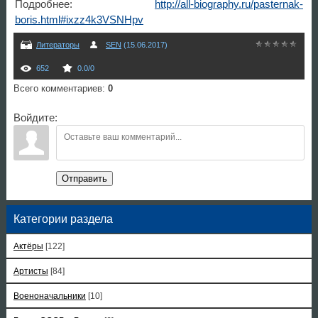
Подробнее:
http://all-biography.ru/pasternak-
boris.html#ixzz4k3VSNHpv
Литераторы
SEN
(15.06.2017)
652
0.0
/
0
Всего комментариев
:
0
Войдите:
Отправить
Категории раздела
Актёры
[122]
Артисты
[84]
Военоначальники
[10]