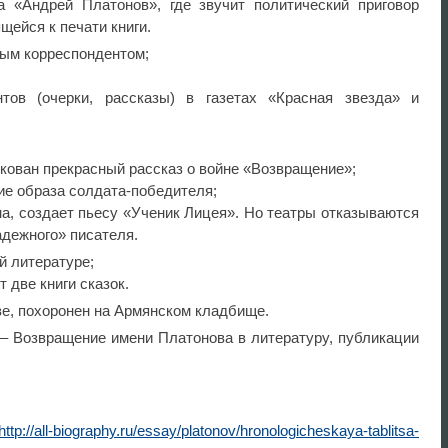
а «Андрей Платонов», где звучит политический приговор
щейся к печати книги.
ым корреспондентом;
тов (очерки, рассказы) в газетах «Красная звезда» и
кован прекрасный рассказ о войне «Возвращение»;
ние образа солдата-победителя;
а, создает пьесу «Ученик Лицея». Но театры отказываются
адежного» писателя.
й литературе;
 две книги сказок.
ве, похоронен на Армянском кладбище.
– Возвращение имени Платонова в литературу, публикации
http://all-biography.ru/essay/platonov/hronologicheskaya-tablitsa-