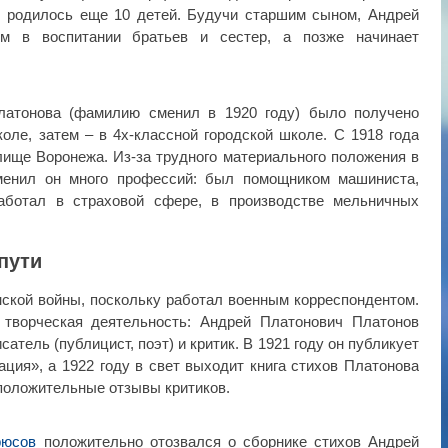
я, родилось еще 10 детей. Будучи старшим сыном, Андрей
ям в воспитании братьев и сестер, а позже начинает
латонова (фамилию сменил в 1920 году) было получено
оле, затем – в 4х-классной городской школе. С 1918 года
лище Воронежа. Из-за трудного материального положения в
менил он много профессий: был помощником машиниста,
аботал в страховой сфере, в производстве мельничных
пути
нской войны, поскольку работал военным корреспондентом.
 творческая деятельность: Андрей Платонович Платонов
атель (публицист, поэт) и критик. В 1921 году он публикует
ция», а 1922 году в свет выходит книга стихов Платонова
положительные отзывы критиков.
рюсов
положительно отозвался о сборнике стихов Андрей