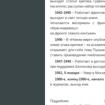
выходит статья критика Гурвич
писателю; рассыпан набор готовя
1942-1945
– Работает фронтов
выходят в свет четыре книги;
печатаются материалы с фрон
«Красноармеец»;
на фронте тяжело контужен.
1946
– В «Новом мире» опубли
новая атака критики – за искаже
открывает для себя тему Пушкин
ставить произведение «неблагон
1947-1949
– Работает в детско
при поддержке Шолохова выходят
1951, 5 января
– Умер в Моск
1980-е, конец-1990-е, начало
в журналах, выход книг.
Подробнее: