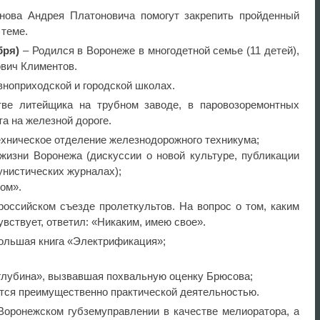
ова Андрея Платоновича помогут закрепить пройденный
 теме.
бря)
– Родился в Воронеже в многодетной семье (11 детей),
ович Климентов.
вноприходской и городской школах.
ве литейщика на трубном заводе, в паровозоремонтных
а на железной дороге.
ехническое отделение железнодорожного техникума;
жизни Воронежа (дискуссии о новой культуре, публикации
мунистических журналах);
фом».
оссийском съезде пролеткультов. На вопрос о том, каким
вствует, ответил: «Никаким, имею свое».
ольшая книга «Электрификация»;
.
 глубина», вызвавшая похвальную оценку Брюсова;
ется преимущественно практической деятельностью.
оронежском губземуправлении в качестве мелиоратора, а