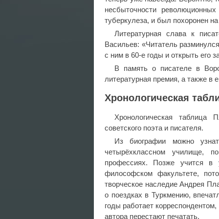
несбыточности революционных
туберкулеза, и был похоронен н
Литературная слава к писа
Васильев: «Читатель разминулся
с ним в 60-е годы и открыть его 
В память о писателе в Воро
литературная премия, а также в е
Хронологическая табл
Хронологическая таблица П
советского поэта и писателя.
Из биографии можно узнат
четырёхклассном училище, п
профессиях. Позже учится в 
философском факультете, пото
творческое наследие Андрея Пла
о поездках в Туркмению, впечат
годы работает корреспондентом,
автора перестают печатать.