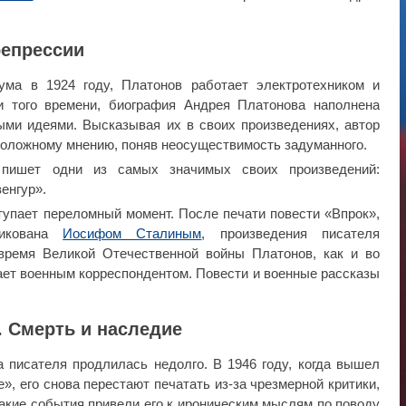
репрессии
ума в 1924 году, Платонов работает электротехником и
и того времени, биография Андрея Платонова наполнена
ми идеями. Высказывая их в своих произведениях, автор
положному мнению, поняв неосуществимость задуманного.
 пишет одни из самых значимых своих произведений:
енгур».
тупает переломный момент. После печати повести «Впрок»,
тикована
Иосифом Сталиным
, произведения писателя
время Великой Отечественной войны Платонов, как и во
ает военным корреспондентом. Повести и военные рассказы
. Смерть и наследие
 писателя продлилась недолго. В 1946 году, когда вышел
, его снова перестают печатать из-за чрезмерной критики,
такие события привели его к ироническим мыслям по поводу