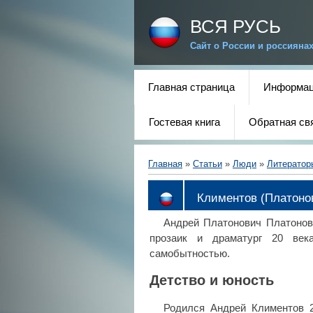
ВСЯ РУСЬ
Сайт о России и россияна
Главная страница
Информац
Гостевая книга
Обратная св
Главная
»
Статьи
»
Люди
»
Литератор
Климентов (Платоно
Андрей Платонович Платонов 
прозаик и драматург 20 века
самобытностью.
Детство и юность
Родился Андрей Климентов 2