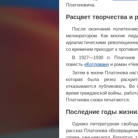
Платоновича.
Расцвет творчества и 
После окончания политехник
мелиоратором. Как многие люд
идеалистическими революционны
со временем приходит к противо
В 1927—1930 гг. Платонов
повесть
«Котлован»
и роман «Чев
Затем в жизни Платонова нас
которая была резко раскри
отказываются публиковать. Во 
время гражданской войны, работ
Платонова снова печатаются.
Последние годы жизни
Однако литературная свобода
рассказ Платонова «Возвращение»
теперь уже навсегда. Вероятно, 