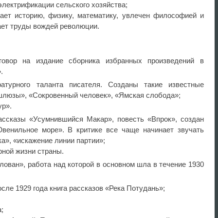
электрификации сельского хозяйства;
чает историю, физику, математику, увлечен философией и
ает труды вождей революции.
говор на издание сборника избранных произведений в
».
турного таланта писателя. Созданы такие известные
шлюзы», «Сокровенный человек», «Ямская слобода»;
ур».
ссказы «Усумнившийся Макар», повесть «Впрок», создан
венильное море». В критике все чаще начинает звучать
ка», «искажение линии партии»;
рной жизни страны.
лован», работа над которой в основном шла в течение 1930
сле 1929 года книга рассказов «Река Потудань»;
;