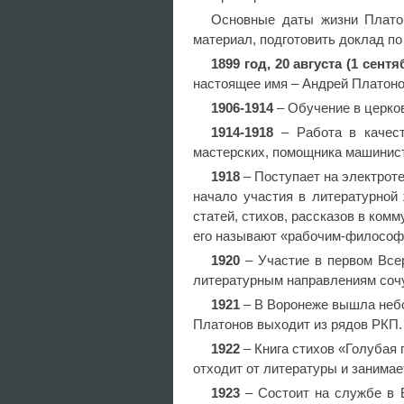
Основные даты жизни Платон
материал, подготовить доклад по
1899 год, 20 августа (1 сентя
настоящее имя – Андрей Платон
1906-1914
– Обучение в церко
1914-1918
– Работа в качест
мастерских, помощника машинист
1918
– Поступает на электрот
начало участия в литературной 
статей, стихов, рассказов в ком
его называют «рабочим-филосо
1920
– Участие в первом Всер
литературным направлениям сочу
1921
– В Воронеже вышла неб
Платонов выходит из рядов РКП
1922
– Книга стихов «Голубая
отходит от литературы и занима
1923
– Состоит на службе в В