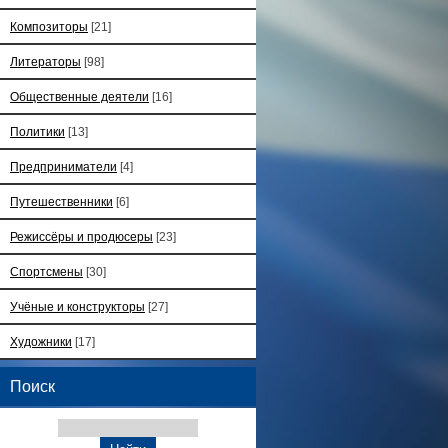
Композиторы
[21]
Литераторы
[98]
Общественные деятели
[16]
Политики
[13]
Предприниматели
[4]
Путешественники
[6]
Режиссёры и продюсеры
[23]
Спортсмены
[30]
Учёные и конструкторы
[27]
Художники
[17]
Поиск