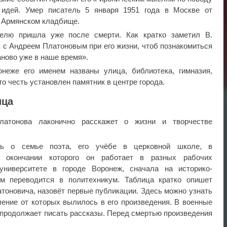
 идей. Умер писатель 5 января 1951 года в Москве от
а Армянском кладбище.
телю пришла уже после смерти. Как кратко заметил В.
 с Андреем Платоновым при его жизни, чтоб познакомиться
заново уже в наше время».
неже его именем названы улица, библиотека, гимназия,
го честь установлен памятник в центре города.
ица
латонова лаконично расскажет о жизни и творчестве
ь о семье поэта, его учёбе в церковной школе, в
о окончании которого он работает в разных рабочих
университете в городе Воронеж, сначала на историко-
м переводится в политехникум. Таблица кратко опишет
тоновича, назовёт первые публикации. Здесь можно узнать
ление от которых вылилось в его произведения. В военные
 продолжает писать рассказы. Перед смертью произведения