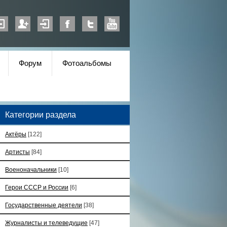
Форум
Фотоальбомы
Категории раздела
Актёры
[122]
Артисты
[84]
Военоначальники
[10]
Герои СССР и России
[6]
Государственные деятели
[38]
Журналисты и телеведущие
[47]