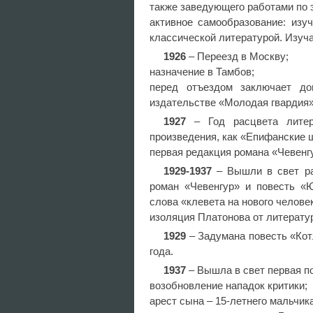
также заведующего работами по 
активное самообразование: изу
классической литературой. Изуч
1926
– Переезд в Москву;
назначение в Тамбов;
перед отъездом заключает до
издательстве «Молодая гвардия
1927
– Год расцвета литера
произведения, как «Епифанские 
первая редакция романа «Чевенг
1929-1937
– Вышли в свет ра
роман «Чевенгур» и повесть «Ю
слова «клевета на нового челове
изоляция Платонова от литерату
1929
– Задумана повесть «Кот
года.
1937
– Вышла в свет первая по
возобновление нападок критики;
арест сына – 15-летнего мальчика