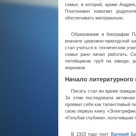
семье, в которой, кроме Андре
Платонович помогает родител
обеспечивать материально.
Образование в биографии П
вначале церковно-приходской шк
стал учиться в техническом учи
семье рано начал работать. С
литейщиком труб на заводе, р
жерновов.
Начало литературного 
Писать стал во время гражда
За этим последовала активная
проявил себя как талантливый пис
свою первую книгу «Электрифика
«Голубая глубина», получившая 
В 1923 году поэт
Валерий Б