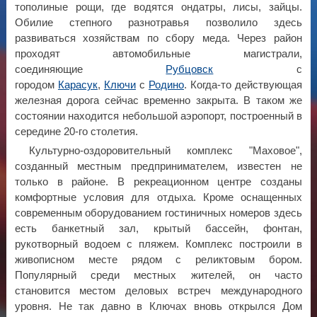
тополиные рощи, где водятся ондатры, лисы, зайцы.
Обилие степного разнотравья позволило здесь
развиваться хозяйствам по сбору меда. Через район
проходят автомобильные магистрали,
соединяющие
Рубцовск
с
городом
Карасук
,
Ключи
с
Родино
. Когда-то действующая
железная дорога сейчас временно закрыта. В таком же
состоянии находится небольшой аэропорт, построенный в
середине 20-го столетия.
Культурно-оздоровительный комплекс "Маховое",
созданный местным предпринимателем, известен не
только в районе. В рекреационном центре созданы
комфортные условия для отдыха. Кроме оснащенных
современным оборудованием гостиничных номеров здесь
есть банкетный зал, крытый бассейн, фонтан,
рукотворный водоем с пляжем. Комплекс построили в
живописном месте рядом с реликтовым бором.
Популярный среди местных жителей, он часто
становится местом деловых встреч международного
уровня. Не так давно в Ключах вновь открылся Дом