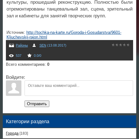
культуры, прошедший реконструкцию. Полностью были
отремонтированы танцевальный зал, сцена, зрительный
зал и кабинеты для занятий творческих групп.
Источник
:
http://tochka-na-karte.ru/Goroda-i-Gosudarstva/9601-
Kljuchevskij-rajon.html
Районы
SEN
(13.08.2017)
537
0.0
/
0
Всего комментариев
:
0
Войдите:
Отправить
Категории раздела
Города
[183]