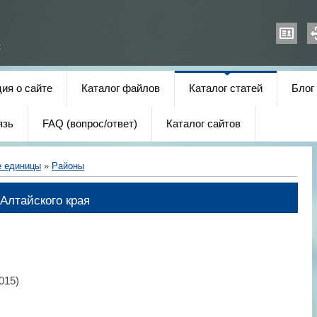
х
ия о сайте
Каталог файлов
Каталог статей
Блог
язь
FAQ (вопрос/ответ)
Каталог сайтов
е единицы
»
Районы
Алтайского края
015)