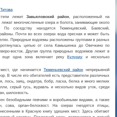
 Титова
 степи лежит
Завьяловский район
, расположенный на
х лежат многочисленные озера и болота, занимающие около
. По соседству находятся Тюменцевский, Баевский,
районы. Почти во всех озерах вода пресная и может быть
целях. Природные водоемы расположены группами в разных
 протянулась цепью от села Камышенка до Овечкино по
еверо-восток. Другая группа природных водоемов лежит в
а, еще одна зона включает реку
Кулунду
и несколько
мест, где начинается
Тюменцевский район
непрерывной
ор. В числе его обитателей есть представители различных
, лось, заяц, ондатра, бобр, ласка, белка и много мелких
пли, серый гусь, журавль и несколько видов уток, среди
сан, шилохвость.
лен безобидными певчими и воробьиными видами, а также
, сова, орлан-белохвост. На озерах гнездятся птицы,
анесенными в Красную книгу здешних мест. Здесь обитают
головый хохотун. Последний здесь встречается в летний