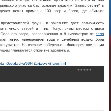
орьевского участка был основан заказник "Завьяловский" в
еделах лежат примерно 100 озер и болот, где обитают
.
представителей фауны в заказнике дает возможность
жать число зверей и птиц. Популярным местом отдыха
 Соленого озера, расположенная в 8 километрах от
села
елая глина, минеральная вода и целебный воздух бора
х туристов. На озерном побережье в благоприятное время
удущем планируется открытие здравницы.
oda-i-Gosudarstva/9594-Zavjalovskij-rajon.html