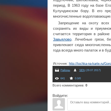
период. В 1963 году на базе Ег
Кулундинском бору. В его пр
многочисленные водоплавающие
Запрещение на охоту всех 
сохранять их виды и приумно
считается территория в районе
Завьялово
. Лечебные грязи, б
привлекают сюда многочисленны
года всегда много палаток и в б
Источник
:
http://tochka-na-karte.ru/Gor
Районы
SEN
(29.07.2017)
641
0.0
/
0
Всего комментариев
:
0
Войдите: