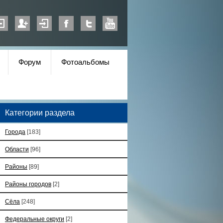
Форум
Фотоальбомы
Категории раздела
Города
[183]
Области
[96]
Районы
[89]
Районы городов
[2]
Сёла
[248]
Федеральные округи
[2]