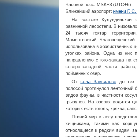
Часовой пояс: MSK+3 (UTC+6)
Ближайший аэропорт:
имени Г. С.
На востоке Кулундинской
равнинной лесостепи. В низовья
24 тысяч гектар территории
Мамонтовский, Благовещенский 
использована в хозяйственных 
уголках района. Одна из них
направлению с юго-запада на с
северо-западной части район
пойменных озер.
От
села Завьялово
до тех 
полосой протянулся ленточный б
видов фауны, в частности косуля
грызунов. На озерах водятся ца
которых есть гоголь, кряква, сап
Птичий мир в лесу представ
хищниками, такими как коршун
относящиеся к редким видам, з
ходулочник, шилоклювка, черно