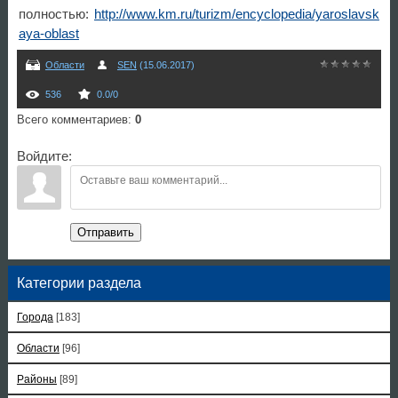
полностью:
http://www.km.ru/turizm/encyclopedia/yaroslavsk
aya-oblast
Области
SEN
(15.06.2017)
536
0.0
/
0
Всего комментариев
:
0
Войдите:
Отправить
Категории раздела
Города
[183]
Области
[96]
Районы
[89]