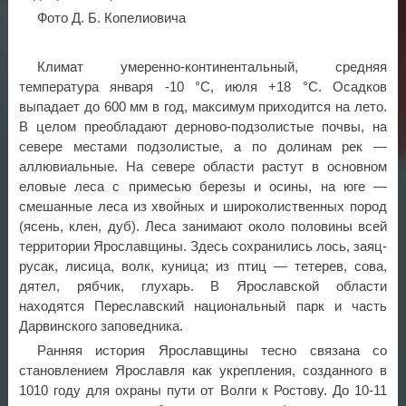
Фото Д. Б. Копелиовича
Климат умеренно-континентальный, средняя
температура января -10 °C, июля +18 °С. Осадков
выпадает до 600 мм в год, максимум приходится на лето.
В целом преобладают дерново-подзолистые почвы, на
севере местами подзолистые, а по долинам рек —
аллювиальные. На севере области растут в основном
еловые леса с примесью березы и осины, на юге —
смешанные леса из хвойных и широколиственных пород
(ясень, клен, дуб). Леса занимают около половины всей
территории Ярославщины. Здесь сохранились лось, заяц-
русак, лисица, волк, куница; из птиц — тетерев, сова,
дятел, рябчик, глухарь. В Ярославской области
находятся Переславский национальный парк и часть
Дарвинского заповедника.
Ранняя история Ярославщины тесно связана со
становлением Ярославля как укрепления, созданного в
1010 году для охраны пути от Волги к Ростову. До 10-11