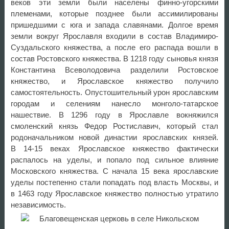
веков эти земли были населены финно-угорскими
племенами, которые позднее были ассимилированы
пришедшими с юга и запада славянами. Долгое время
земли вокруг Ярославля входили в состав Владимиро-
Суздальского княжества, а после его распада вошли в
состав Ростовского княжества. В 1218 году сыновья князя
Константина Всеволодовича разделили Ростовское
княжество, и Ярославское княжество получило
самостоятельность. Опустошительный урон ярославским
городам и селениям нанесло монголо-татарское
нашествие. В 1296 году в Ярославле вокняжился
смоленский князь Федор Ростиславич, который стал
родоначальником новой династии ярославских князей.
В 14-15 веках Ярославское княжество фактически
распалось на уделы, и попало под сильное влияние
Московского княжества. С начала 15 века ярославские
уделы постепенно стали попадать под власть Москвы, и
в 1463 году Ярославское княжество полностью утратило
независимость.