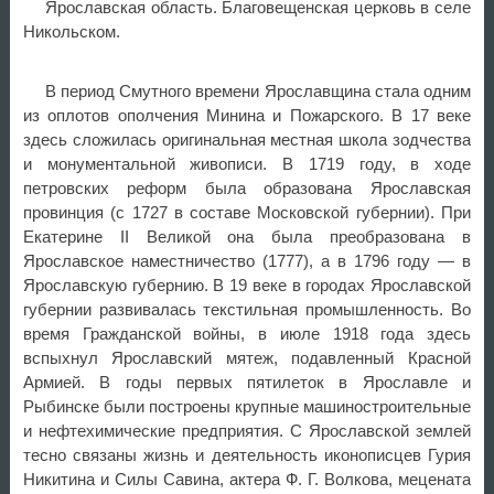
Ярославская область. Благовещенская церковь в селе
Никольском.
В период Смутного времени Ярославщина стала одним
из оплотов ополчения Минина и Пожарского. В 17 веке
здесь сложилась оригинальная местная школа зодчества
и монументальной живописи. В 1719 году, в ходе
петровских реформ была образована Ярославская
провинция (с 1727 в составе Московской губернии). При
Екатерине II Великой она была преобразована в
Ярославское наместничество (1777), а в 1796 году — в
Ярославскую губернию. В 19 веке в городах Ярославской
губернии развивалась текстильная промышленность. Во
время Гражданской войны, в июле 1918 года здесь
вспыхнул Ярославский мятеж, подавленный Красной
Армией. В годы первых пятилеток в Ярославле и
Рыбинске были построены крупные машиностроительные
и нефтехимические предприятия. С Ярославской землей
тесно связаны жизнь и деятельность иконописцев Гурия
Никитина и Силы Савина, актера Ф. Г. Волкова, мецената