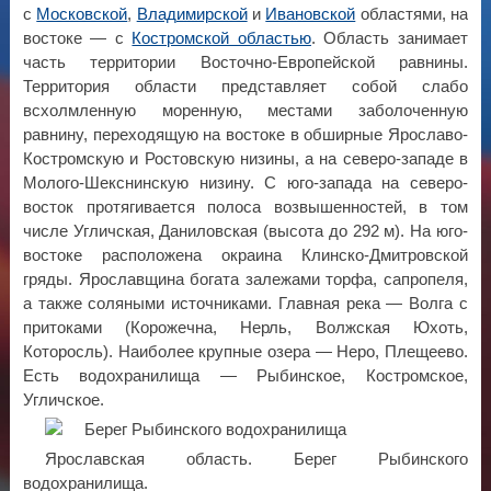
с
Московской
,
Владимирской
и
Ивановской
областями, на
востоке — с
Костромской областью
. Область занимает
часть территории Восточно-Европейской равнины.
Территория области представляет собой слабо
всхолмленную моренную, местами заболоченную
равнину, переходящую на востоке в обширные Ярославо-
Костромскую и Ростовскую низины, а на северо-западе в
Молого-Шекснинскую низину. С юго-запада на северо-
восток протягивается полоса возвышенностей, в том
числе Угличская, Даниловская (высота до 292 м). На юго-
востоке расположена окраина Клинско-Дмитровской
гряды. Ярославщина богата залежами торфа, сапропеля,
а также соляными источниками. Главная река — Волга с
притоками (Корожечна, Нерль, Волжская Юхоть,
Которосль). Наиболее крупные озера — Неро, Плещеево.
Есть водохранилища — Рыбинское, Костромское,
Угличское.
Ярославская область. Берег Рыбинского
водохранилища.