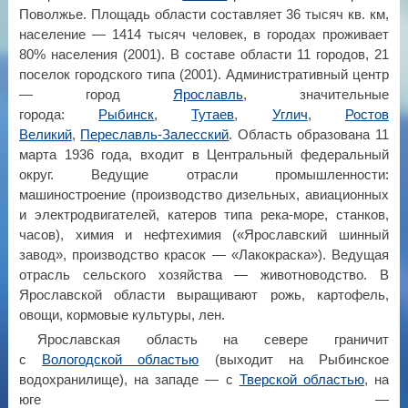
Поволжье. Площадь области составляет 36 тысяч кв. км,
население — 1414 тысяч человек, в городах проживает
80% населения (2001). В составе области 11 городов, 21
поселок городского типа (2001). Административный центр
— город
Ярославль
, значительные
города:
Рыбинск
,
Тутаев
,
Углич
,
Ростов
Великий
,
Переславль-Залесский
. Область образована 11
марта 1936 года, входит в Центральный федеральный
округ. Ведущие отрасли промышленности:
машиностроение (производство дизельных, авиационных
и электродвигателей, катеров типа река-море, станков,
часов), химия и нефтехимия («Ярославский шинный
завод», производство красок — «Лакокраска»). Ведущая
отрасль сельского хозяйства — животноводство. В
Ярославской области выращивают рожь, картофель,
овощи, кормовые культуры, лен.
Ярославская область на севере граничит
с
Вологодской областью
(выходит на Рыбинское
водохранилище), на западе — с
Тверской областью
, на
юге —