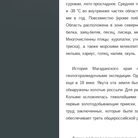
суровая, лето прохладное. Средняя т
и -38 °С во внутренних частях облас
мм в год. Повсеместно (кроме поб
Область расположена в зоне северн
белка, заяц-беляк, песец, лисица, 
Многочисленны птицы: куропатки, утк
треска), а также морскими млекопит
нельма, хариус, голец, налим, окунь
История Магаданского края 
геологоразведочными экспедиции. Од
еще в 18 веке. Якута эта земля бы
обнаружены золотые россыпи. Для ра
Колыме осложнялась тяжелейшими к
первые золотодобывающие прииски, 
труд заключенных, которые были з
обеспечивает треть общероссийской 