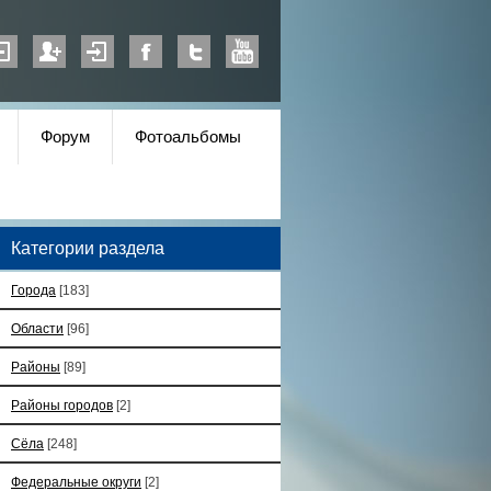
Форум
Фотоальбомы
Категории раздела
Города
[183]
Области
[96]
Районы
[89]
Районы городов
[2]
Сёла
[248]
Федеральные округи
[2]