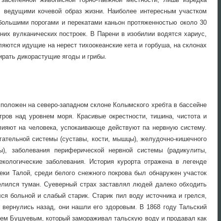
, ведущими кочевой образ жизни. Наиболее интересным участком
ольшими порогами и перекатами каньон протяженностью около 30
них вулканических построек. В Парени в изобилии водятся хариус,
вляются идущие на нерест тихоокеанские кета и горбуша, на склонах
ирать дикорастущие ягоды и грибы.
сположен на северо-западном склоне Колымского хребта в бассейне
тров над уровнем моря. Красивые окрестности, тишина, чистота и
лияют на человека, успокаивающе действуют па нервную систему.
гательной системы (суставы, кости, мышцы), желудочно-кишечного
ты), заболевания периферической нервной системы (радикулиты,
екологические заболевания. История курорта отражена в легенде
реки Талой, среди белого снежного покрова был обнаружен участок
елился туман. Суеверный страх заставлял людей далеко обходить
ся больной и слабый старик. Старик пил воду источника и грелся,
и вернулись назад, они нашли его здоровым. В 1868 году Тальский
ем Бушуевым, который замораживал тальскую воду и продавал как