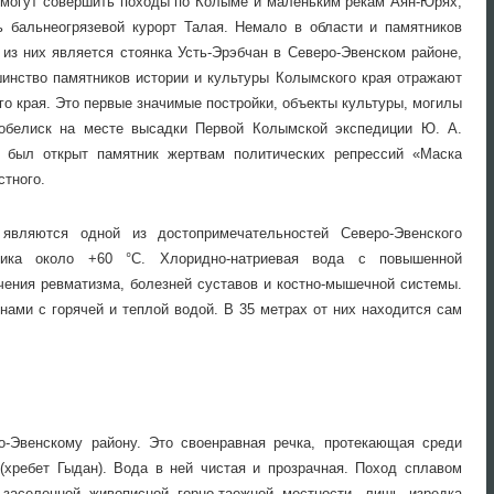
 могут совершить походы по Колыме и маленьким рекам Аян-Юрях,
ь бальнеогрязевой курорт Талая. Немало в области и памятников
из них является стоянка Усть-Эрэбчан в Северо-Эвенском районе,
шинство памятников истории и культуры Колымского края отражают
го края. Это первые значимые постройки, объекты культуры, могилы
 обелиск на месте высадки Первой Колымской экспедиции Ю. А.
 был открыт памятник жертвам политических репрессий «Маска
стного.
 являются одной из достопримечательностей Северо-Эвенского
ника около +60 °С. Хлоридно-натриевая вода с повышенной
ения ревматизма, болезней суставов и костно-мышечной системы.
нами с горячей и теплой водой. В 35 метрах от них находится сам
о-Эвенскому району. Это своенравная речка, протекающая среди
(хребет Гыдан). Вода в ней чистая и прозрачная. Поход сплавом
 заселенной живописной горно-таежной местности, лишь изредка