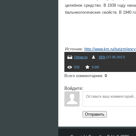
целебное средство. В 1939 году нача
бальнеологических свойств. В 1940 г
Источник
:
http://www.km.ru/turizm/enc
Области
SEN
(17.05.2017)
532
0.0
/
0
Всего комментариев
:
0
Войдите:
Отправить