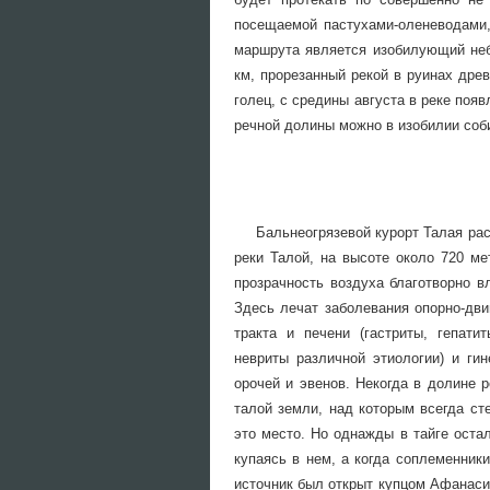
посещаемой пастухами-оленеводами
маршрута является изобилующий неб
км, прорезанный рекой в руинах древ
голец, с средины августа в реке поя
речной долины можно в изобилии соб
Бальнеогрязевой курорт Талая ра
реки Талой, на высоте около 720 ме
прозрачность воздуха благотворно в
Здесь лечат заболевания опорно-дви
тракта и печени (гастриты, гепати
невриты различной этиологии) и гин
орочей и эвенов. Некогда в долине 
талой земли, над которым всегда ст
это место. Но однажды в тайге остал
купаясь в нем, а когда соплеменник
источник был открыт купцом Афанаси