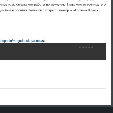
лись изыскательские работы по изучению Тальского источника, его
оду был в поселке Талая был открыт санаторий «Горячие Ключи».
yclopedia/magadanskaya-oblast