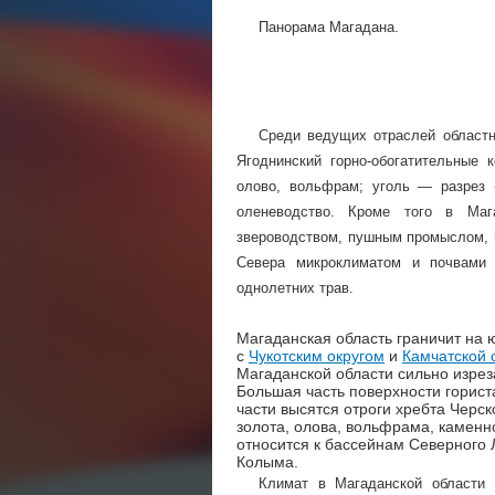
Панорама Магадана.
Среди ведущих отраслей област
Ягоднинский горно-обогатительные 
олово, вольфрам; уголь — разрез 
оленеводство. Кроме того в Маг
звероводством, пушным промыслом, 
Севера микроклиматом и почвами 
однолетних трав.
Магаданская область граничит на 
с
Чукотским округом
и
Камчатской 
Магаданской области сильно изре
Большая часть поверхности горист
части высятся отроги хребта Черс
золота, олова, вольфрама, каменно
относится к бассейнам Северного 
Колыма.
Климат в Магаданской области 