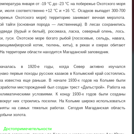
емпература января от -19 °С до -23 °С на побережье Охотского моря
ти, июля соответственно +12 °С и +16 °С. Осадков выпадет 300-700
ережья Охотского моря) территорию занимает вечная мерзлота.
ой тайги (основная порода — лиственница). В лесах сохранились
медведи (бурый и белый), росомаха, ласка, северный олень, лось.
и, гуси. Охотское море богато рыбой (лососевые, сельдь, навага,
ающими(морской котик, тюлень, киты), в реках и озерах обитают
. На территории области находится Магаданский заповедник.
началась в 1920-е годы, когда Север активно изучался
нако первые походы русских казаков в Колымский край состоялись
ла известна еще раньше. В начале 1930-х годов на Колыме были
зработки месторождений был создан трест «Дальстрой». Работа на
лиматическими условиями. К концу 1930-х годов были созданы
вокруг них строились поселки. На Колыме широко использоваться
аняты на самых тяжелых работах. Сегодня Магаданская область
добычи золота.
Достопримечетельности