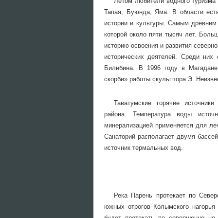
Летом любители водного туризма
Тапая, Буюнда, Яма. В области ест
истории и культуры. Самым древним 
которой около пяти тысяч лет. Боль
историю освоения и развития северно
исторических деятелей. Среди них
Билибина. В 1996 году в Магадане
скорби» работы скульптора Э. Неизве
Таватумские горячие источники
района. Температура воды источ
минерализацией применяется для леч
Санаторий располагает двумя бассей
источник термальных вод.
Река Парень протекает по Север
южных отрогов Колымского нагорья 
будет протекать по совершенно не