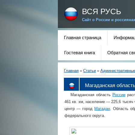
ВСЯ РУСЬ
Сайт о России и россияна
Главная страница
Информац
Гостевая книга
Обратная св
Главная
»
Статьи
»
Административны
Магаданская област
Магаданская область
России
расп
461 кв. км, население — 225,6 тысяч
центр — город
Магадан
. Область об
федерального округа.