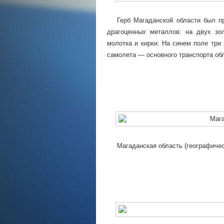
Герб Магаданской области был п
драгоценных металлов: на двух зо
молотка и кирки. На синем поле три
самолета — основного транспорта об
Магаданская область (географичес