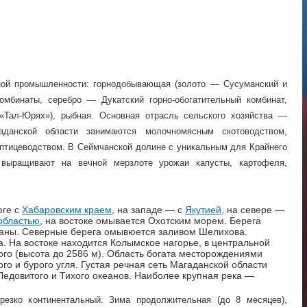
ной промышленности: горнодобывающая (золото — Сусуманский и
комбинаты, серебро — Дукатский горно-обогатительный комбинат,
«Тал-Юрях»), рыбная. Основная отрасль сельского хозяйства —
аданской области занимаются молочномясным скотоводством,
птицеводством. В Сеймчанской долине с уникальным для Крайнего
выращивают на вечной мерзлоте урожаи капусты, картофеля,
юге с
Хабаровским краем
, на западе — с
Якутией
, на севере —
областью
, на востоке омывается Охотским морем. Берега
заны. Северные берега омывюется заливом Шелихова.
а. На востоке находится Колымское нагорье, в центральной
кого (высота до 2586 м). Область богата месторождениями
го и бурого угля. Густая речная сеть Магаданской области
Ледовитого и Тихого океанов. Наиболее крупная река —
резко континентальный. Зима продолжительная (до 8 месяцев),