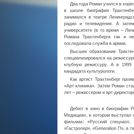
Два года Роман учился в хоре
в школе биография Трахтенб
занимался в театре Ленинградс
радио и телевидения. А затем
университете (в то время – Лен
Романа Трахтенберга так и н
последовала служба в армии.
Высшее образование Трахтен
специализировался на режиссуре
клубную режиссуру. А в 1999 
кандидата культурологи.
Как артист Трахтенберг прояв
«Арт-клиника». Затем Роман ста
лет – режиссером и арт-директор
Дебют в кино в биографии Р
Медищев», в котором выступал в
фильмах: «Русский спецназ»,
«Гастролер», «Generation П», а 