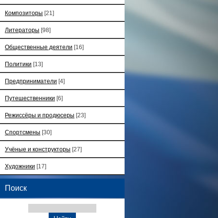
Композиторы
[21]
Литераторы
[98]
Общественные деятели
[16]
Политики
[13]
Предприниматели
[4]
Путешественники
[6]
Режиссёры и продюсеры
[23]
Спортсмены
[30]
Учёные и конструкторы
[27]
Художники
[17]
Поиск