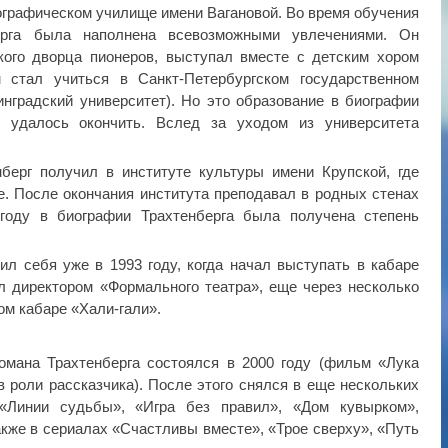
ографическом училище имени Вагановой. Во время обучения
ерга была наполнена всевозможными увлечениями. Он
кого дворца пионеров, выступал вместе с детским хором
 стал учиться в Санкт-Петербургском государственном
инградский университет). Но это образование в биографии
е удалось окончить. Вслед за уходом из университета
берг получил в институте культуры имени Крупской, где
. После окончания института преподавал в родных стенах
году в биографии Трахтенберга была получена степень
ил себя уже в 1993 году, когда начал выступать в кабаре
л директором «Формального театра», еще через несколько
ом кабаре «Хали-гали».
омана Трахтенберга состоялся в 2000 году (фильм «Лука
 роли рассказчика). После этого снялся в еще нескольких
 «Линии судьбы», «Игра без правил», «Дом кувырком»,
также в сериалах «Счастливы вместе», «Трое сверху», «Путь