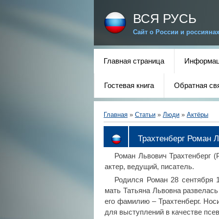
ВСЯ РУСЬ
Сайт о России и россияна
Главная страница
Информац
Гостевая книга
Обратная св
Главная
»
Статьи
»
Люди
»
Актёры
Трахтенберг Роман 
Роман Львович Трахтенберг (Р
актер, ведущий, писатель.
Родился Роман 28 сентября 1
мать Татьяна Львовна развелась
его фамилию – Трахтенберг. Нос
для выступлений в качестве псев