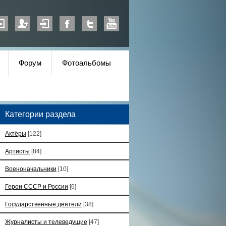
Форум
Фотоальбомы
Категории раздела
Актёры
[122]
Артисты
[84]
Военоначальники
[10]
Герои СССР и России
[6]
Государственные деятели
[38]
Журналисты и телеведущие
[47]