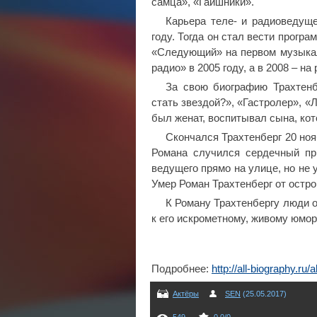
самца», «Гаишники».
Карьера теле- и радиоведуще
году. Тогда он стал вести прогр
«Следующий» на первом музыкал
радио» в 2005 году, а в 2008 – на
За свою биографию Трахтенб
стать звездой?», «Гастролер», «
был женат, воспитывал сына, ко
Скончался Трахтенберг 20 ноя
Романа случился сердечный пр
ведущего прямо на улице, но не 
Умер Роман Трахтенберг от остро
К Роману Трахтенбергу люди о
к его искрометному, живому юмор
Подробнее:
http://all-biography.r
Актёры
SEN
(25.05.2017)
549
0.0
/
0