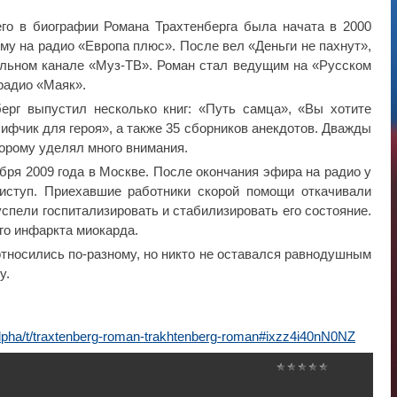
го в биографии Романа Трахтенберга была начата в 2000
амму на радио «Европа плюс». После вел «Деньги не пахнут»,
ьном канале «Муз-ТВ». Роман стал ведущим на «Русском
 радио «Маяк».
ерг выпустил несколько книг: «Путь самца», «Вы хотите
Лифчик для героя», а также 35 сборников анекдотов. Дважды
торому уделял много внимания.
бря 2009 года в Москве. После окончания эфира на радио у
иступ. Приехавшие работники скорой помощи откачивали
успели госпитализировать и стабилизировать его состояние.
го инфаркта миокарда.
тносились по-разному, но никто не оставался равнодушным
у.
u/alpha/t/traxtenberg-roman-trakhtenberg-roman#ixzz4i40nN0NZ