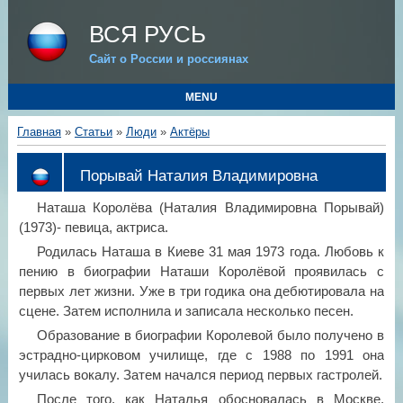
ВСЯ РУСЬ
Сайт о России и россиянах
MENU
Главная
»
Статьи
»
Люди
»
Актёры
Порывай Наталия Владимировна
Наташа Королёва (Наталия Владимировна Порывай)
(1973)- певица, актриса.
Родилась Наташа в Киеве 31 мая 1973 года. Любовь к
пению в биографии Наташи Королёвой проявилась с
первых лет жизни. Уже в три годика она дебютировала на
сцене. Затем исполнила и записала несколько песен.
Образование в биографии Королевой было получено в
эстрадно-цирковом училище, где с 1988 по 1991 она
училась вокалу. Затем начался период первых гастролей.
После того, как Наталья обосновалась в Москве,