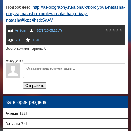
Подробнее:
http://all-biography.ru/alpha/k/korolyova-natasha-
poryvaj-natasha-koroleva-natasha-porivay-
natasha#ixzz4hstbSaAV
Актёры
SEN
(23.05.2017)
501
0.0
/
0
Всего комментариев
:
0
Войдите:
Отправить
Категории раздела
Актёры
[122]
Артисты
[84]