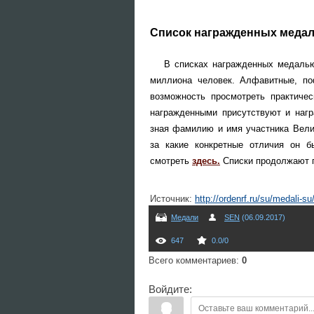
Список награжденных медал
В списках награжденных медалью 
миллиона человек. Алфавитные, по
возможность просмотреть практиче
награжденными присутствуют и наг
зная фамилию и имя участника Вели
за какие конкретные отличия он 
смотреть
здесь.
Списки продолжают по
Источник
:
http://ordenrf.ru/su/medali-
Медали
SEN
(06.09.2017)
647
0.0
/
0
Всего комментариев
:
0
Войдите: