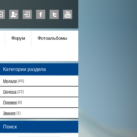
Форум
Фотоальбомы
Категории раздела
Медали
[45]
Ордена
[22]
Премии
[0]
Звания
[1]
Поиск