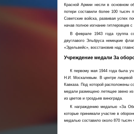
Красной Армии несли в основном об
потери составили более 100 тысяч 
Советские войска, развивая успех п
начав полное изгнание гитлеровцев с 
В феврале 1943 года группа со
двуглавого Эльбруса немецкие флаг
«Эдельвейс», восстановив над главн
Учреждение медали За оборо
К первому мая 1944 года была у
Н.И. Москалевым. В центре лицевой
Кавказа. Под которой расположены с
медали размещено летящее звено из 
из цветов и гроздьев винограда.
К награждению медалью «За Обо
которые принимали участие в оборон
медалью составило около 870 тысяч 