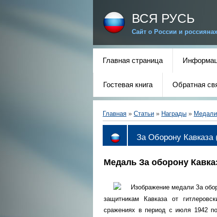
ВСЯ РУСЬ
Сайт о России и россияна
Главная страница
Информац
Гостевая книга
Обратная св
Главная
»
Статьи
»
Награды
»
Медали
За Оборону Кавказа 
Медаль За оборону Кавка
защитникам Кавказа от гитлеровск
сражениях в период с июля 1942 по 