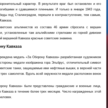
оронительный характер. В результате враг был остановлен и его
погибшими и сдавшимися пленными. И только в январе 1943 года,
обеды под Сталинградом, перешли в контрнаступление, тем самым,
Кавказа.
ветских альпинистов из состава 46 армии сбросила с вершин
и, установленные там альпийскими стрелками из горной дивизии
ой вершиной Кавказа красные советские знамена.
ну Кавказа
чреждена медаль «За Оборону Кавказа» разработанная художником
 стороны медали изображена гора Эльбрус, отличительный символ
оветские танки, защищаемые ими нефтяные вышки, в верхней части
трех самолетов. Вдоль всей окружности медали расположен венок
рону Кавказа» были представлены гражданские и военные лица,
е Кавказа в течение более трех месяцев. Число награжденных этой
человек.