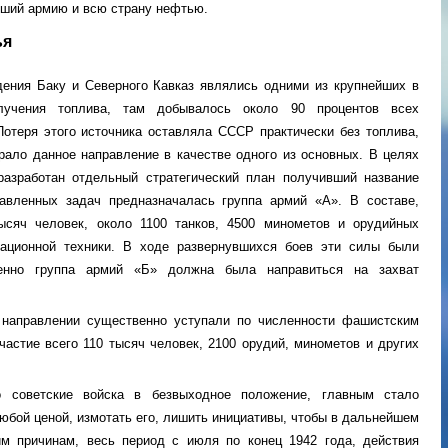
вший армию и всю страну нефтью.
ья
ения Баку и Северного Кавказ являлись одними из крупнейших в
учения топлива, там добывалось около 90 процентов всех
отеря этого источника оставляла СССР практически без топлива,
ало данное направление в качестве одного из основных. В целях
разработан отдельный стратегический план получивший название
авленных задач предназначалась группа армий «А». В составе,
ысяч человек, около 1100 танков, 4500 минометов и орудийных
иационной техники. В ходе развернувшихся боев эти силы были
менно группа армий «Б» должна была направиться на захват
 направлении существенно уступали по численности фашистским
частие всего 110 тысяч человек, 2100 орудий, минометов и других
о советские войска в безвыходное положение, главным стало
юбой ценой, измотать его, лишить инициативы, чтобы в дальнейшем
им причинам, весь период с июля по конец 1942 года, действия