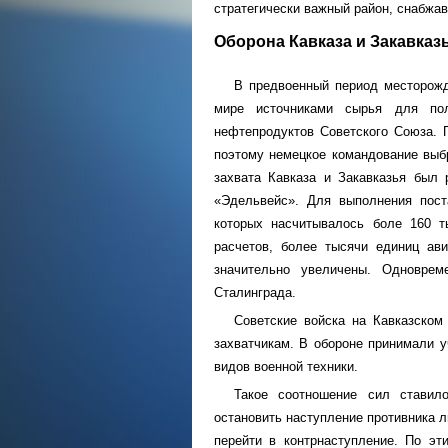
стратегически важный район, снабжа
Оборона Кавказа и Закавказ
В предвоенный период месторожд
мире источниками сырья для пол
нефтепродуктов Советского Союза. П
поэтому немецкое командование выбр
захвата Кавказа и Закавказья был 
«Эдельвейс». Для выполнения пост
которых насчитывалось боле 160 т
расчетов, более тысячи единиц ав
значительно увеличены. Одновре
Сталинграда.
Советские войска на Кавказском
захватчикам. В обороне принимали у
видов военной техники.
Такое соотношение сил ставил
остановить наступление противника л
перейти в контрнаступление. По эт