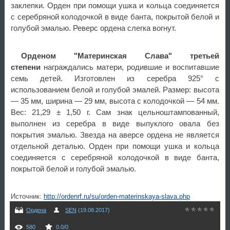
заклепки. Орден при помощи ушка и кольца соединяется
с серебряной колодочкой в виде банта, покрытой белой и
голубой эмалью. Реверс ордена слегка вогнут.
Орденом "Материнская Слава" третьей
степени
награждались матери, родившие и воспитавшие
семь детей. Изготовлен из серебра 925° с
использованием белой и голубой эмалей. Размер: высота
— 35 мм, ширина — 29 мм, высота с колодочкой — 54 мм.
Вес: 21,29 ± 1,50 г. Сам знак цельноштампованный,
выполнен из серебра в виде выпуклого овала без
покрытия эмалью. Звезда на аверсе ордена не является
отдельной деталью. Орден при помощи ушка и кольца
соединяется с серебряной колодочкой в виде банта,
покрытой белой и голубой эмалью.
Источник
:
http://ordenrf.ru/su/orden-materinskaya-slava.php
Ордена
SEN
(19.08.2017)
580
0.0
/
0