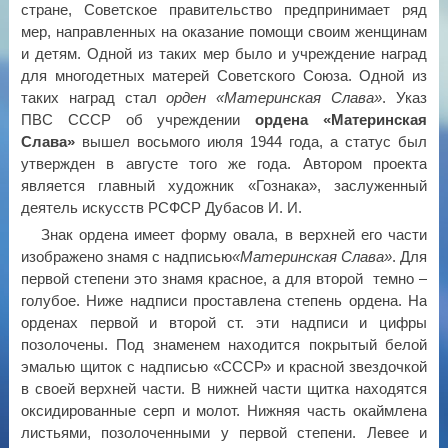
стране, Советское правительство предпринимает ряд
мер, направленных на оказание помощи своим женщинам
и детям. Одной из таких мер было и учреждение наград
для многодетных матерей Советского Союза. Одной из
таких наград стал
орден «Материнская Слава»
. Указ
ПВС СССР об учреждении
ордена «Материнская
Слава»
вышел восьмого июля 1944 года, а статус был
утвержден в августе того же года. Автором проекта
является главный художник «Гознака», заслуженный
деятель искусств РСФСР Дубасов И. И.
Знак ордена имеет форму овала, в верхней его части
изображено знамя с надписью
«Материнская Слава»
. Для
первой степени это знамя красное, а для второй темно –
голубое. Ниже надписи проставлена степень ордена. На
орденах первой и второй ст. эти надписи и цифры
позолочены. Под знаменем находится покрытый белой
эмалью щиток с надписью «СССР» и красной звездочкой
в своей верхней части. В нижней части щитка находятся
оксидированные серп и молот. Нижняя часть окаймлена
листьями, позолоченными у первой степени. Левее и