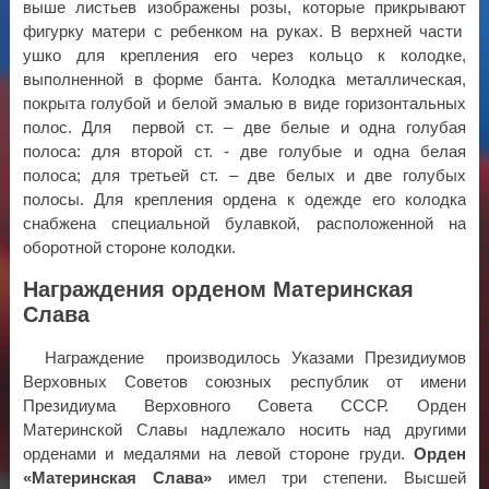
выше листьев изображены розы, которые прикрывают
фигурку матери с ребенком на руках. В верхней части
ушко для крепления его через кольцо к колодке,
выполненной в форме банта. Колодка металлическая,
покрыта голубой и белой эмалью в виде горизонтальных
полос. Для первой ст. – две белые и одна голубая
полоса: для второй ст. - две голубые и одна белая
полоса; для третьей ст. – две белых и две голубых
полосы. Для крепления ордена к одежде его колодка
снабжена специальной булавкой, расположенной на
оборотной стороне колодки.
Награждения орденом Материнская
Слава
Награждение производилось Указами Президиумов
Верховных Советов союзных республик от имени
Президиума Верховного Совета СССР. Орден
Материнской Славы надлежало носить над другими
орденами и медалями на левой стороне груди.
Орден
«Материнская Слава»
имел три степени. Высшей