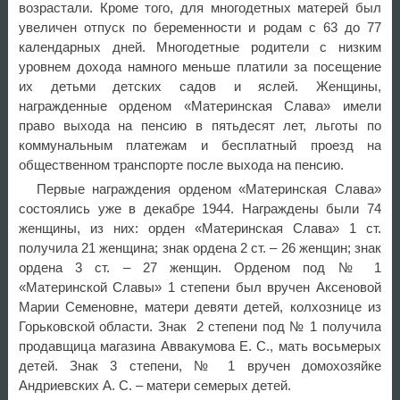
возрастали. Кроме того, для многодетных матерей был
увеличен отпуск по беременности и родам с 63 до 77
календарных дней. Многодетные родители с низким
уровнем дохода намного меньше платили за посещение
их детьми детских садов и яслей. Женщины,
награжденные орденом «Материнская Слава» имели
право выхода на пенсию в пятьдесят лет, льготы по
коммунальным платежам и бесплатный проезд на
общественном транспорте после выхода на пенсию.
Первые награждения орденом «Материнская Слава»
состоялись уже в декабре 1944. Награждены были 74
женщины, из них: орден «Материнская Слава» 1 ст.
получила 21 женщина; знак ордена 2 ст. – 26 женщин; знак
ордена 3 ст. – 27 женщин. Орденом под № 1
«Материнской Славы» 1 степени был вручен Аксеновой
Марии Семеновне, матери девяти детей, колхознице из
Горьковской области. Знак 2 степени под № 1 получила
продавщица магазина Аввакумова Е. С., мать восьмерых
детей. Знак 3 степени, № 1 вручен домохозяйке
Андриевских А. С. – матери семерых детей.