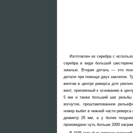
Изготовлен из серебра с использ
серебра в виде большой шестеренк
эмалью. Вторая деталь — это позо
детали при помощи двух заклепок. Т
винтом в центре реверса для увелич
винт, припаянный к основанию в цен
5 мм и также больший шаг резьбы
вогнутое, проштампованное рельеф
номер выбит в нижней части реверса 
диаметр 28 мм, а у более поздни
произведено чуть больше 2000 награ
В 1936 году был изменен внешний