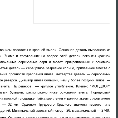
ованием позолоты и красной эмали. Основная деталь выполнена из
и. Знамя и треугольник на аверсе этой детали покрыты красной
лоченные серебряные серп и молот, прикрепленные к основной
ретья деталь — серебряное разрезное кольцо, припаянное вместе с
ения прочности крепления винта. Четвертая деталь — серебряный
тре реверса. Диаметр винта больший, чем у более поздних типов —
 винта. На реверсе — круглое углубление. Клеймо "МОНДВОР"
ными буквами, расположено ниже основания винта. Порядковый
на плоской площадке. Гайка крепления у ранних экземпляров имеет
х — 32 мм. Орденом Трудового Красного знамени первого типа
ждений.
Минимальный известный номер - 26, максимальный
— 2748.
 вид. Основные детали сохранились, но было изменено их взаимное