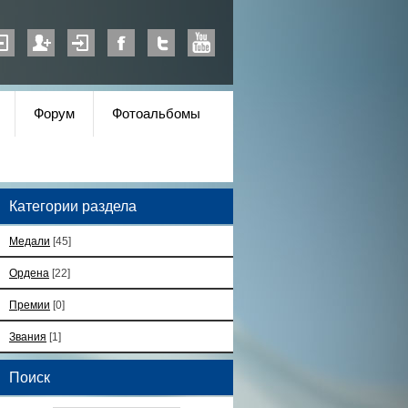
Форум
Фотоальбомы
Категории раздела
Медали
[45]
Ордена
[22]
Премии
[0]
Звания
[1]
Поиск