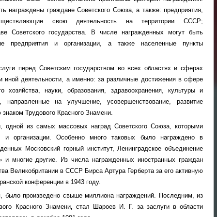
ыть награждены граждане Советского Союза, а также: предприятия,
существляющие свою деятельность на территории СССР;
ве Советского государства. В числе награжденных могут быть
ные предприятия и организации, а также населенные пункты
слуги перед Советским государством во всех областях и сферах
 и иной деятельности, а именно: за различные достижения в сфере
о хозяйства, науки, образования, здравоохранения, культуры и
, направленные на улучшение, усовершенствование, развитие
 знаком Трудового Красного Знамени.
, одной из самых массовых наград Советского Союза, которыми
я и организации. Особенно много таковых было награждено в
денных Московский горный институт, Ленинградское объединение
» и многие другие. Из числа награжденных иностранных граждан
тва Великобритании в СССР Бирса Артура Герберта за его активную
ранской конференции в 1943 году.
я, было произведено свыше миллиона награждений. Последним, из
вого Красного Знамени
,
стал Шароев И. Г. за заслуги в области