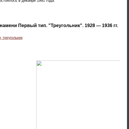
остоялось в декабре 1991 года.
амени Первый тип. "Треугольник". 1928 — 1936 гг.