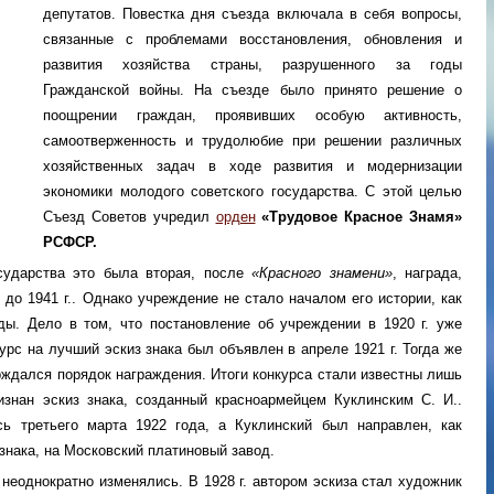
депутатов. Повестка дня съезда включала в себя вопросы,
связанные с проблемами восстановления, обновления и
развития хозяйства страны, разрушенного за годы
Гражданской войны. На съезде было принято решение о
поощрении граждан, проявивших особую активность,
самоотверженность и трудолюбие при решении различных
хозяйственных задач в ходе развития и модернизации
экономики молодого советского государства. С этой целью
Съезд Советов учредил
орден
«Трудовое Красное Знамя»
РСФСР.
сударства это была вторая, после
«Красного знамени»
, награда,
до 1941 г.. Однако учреждение не стало началом его истории, как
ы. Дело в том, что постановление об учреждении в 1920 г. уже
курс на лучший эскиз знака был объявлен в апреле 1921 г. Тогда же
рждался порядок награждения. Итоги конкурса стали известны лишь
знан эскиз знака, созданный красноармейцем Куклинским С. И..
ь третьего марта 1922 года, а Куклинский был направлен, как
знака, на Московский платиновый завод.
неоднократно изменялись. В 1928 г. автором эскиза стал художник