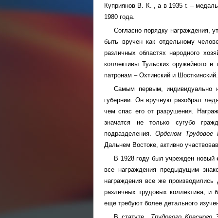
Куприянов В. К. , а в 1935 г. – меда
1980 года.
Согласно порядку награждения, у
быть вручен как отдельному челов
различных областях народного хозя
коллективы Тульских оружейного и 
патронам – Охтинский и Шосткинский.
Самым первым, индивидуально н
губернии. Он вручную разобрал ледя
чем спас его от разрушения. Награ
значатся не только сугубо граж
подразделения.
Орденом Трудовое 
Дальнем Востоке, активно участвовав
В 1928 году был учрежден новый
все награждения предыдущим знак
награждения все же производились д
различных трудовых коллектива, и 
еще требуют более детального изучен
В статуте
Трудового Красного 