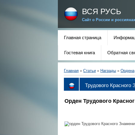
ВСЯ РУСЬ
Сайт о России и россияна
Главная страница
Информац
Гостевая книга
Обратная св
Главная
»
Статьи
»
Награды
»
Ордена
Трудового Красного 
Орден Трудового Красно