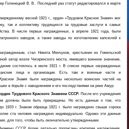
льер Голенецкий В. В.. Последний раз статут редактировался в марте
твержденному весной 1921 г., орден «Трудовое Красное Знамя» мог
еку, так и коллективу трудящихся за трудовые заслуги в самых
йства. В числе первых награжденных, в апреле 1921 года, были
патронного заводов, а также заводы по изготовлению капсюлей к
агражденным, стал Никита Менчуков, крестьянин из Гомельской
ной затор возле Чигиринского моста, имевшего военное значение,
ждение состоялось в июле 1921 г. В списке первых награжденных
данские лица и организации. Есть там и военные части и
Красное Знамя
были награждены несколько воинских частей на
ших в борьбе с наводнением и его последствиями на реке Амур.
орден Трудового Красного Знамени СССР.
После его учреждения
ом должны были быть прекращены. Но есть данные о том, что
о 1933 г. Знаком образца 1921 г. было награждено свыше сорока
более ста человек награждено индивидуально. Однако эти данные
ия, для того, чтобы быть окончательно утвержденными.
Знамени СССР
более детально прописаны критерии награждения.