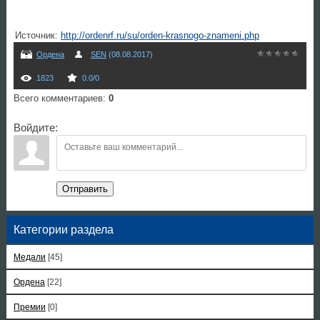
Источник
:
http://ordenrf.ru/su/orden-krasnogo-znameni.php
Ордена
SEN
(08.08.2017)
1823
0.0
/
0
Всего комментариев
:
0
Войдите:
Отправить
Категории раздела
Медали
[45]
Ордена
[22]
Премии
[0]