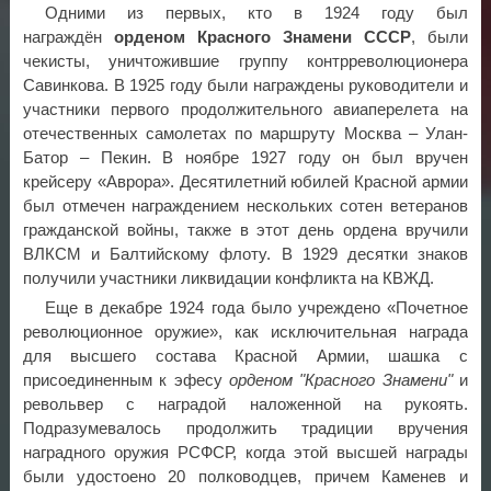
Одними из первых, кто в 1924 году был
награждён
орденом Красного Знамени СССР
, были
чекисты, уничтожившие группу контрреволюционера
Савинкова. В 1925 году были награждены руководители и
участники первого продолжительного авиаперелета на
отечественных самолетах по маршруту Москва – Улан-
Батор – Пекин. В ноябре 1927 году он был вручен
крейсеру «Аврора». Десятилетний юбилей Красной армии
был отмечен награждением нескольких сотен ветеранов
гражданской войны, также в этот день ордена вручили
ВЛКСМ и Балтийскому флоту. В 1929 десятки знаков
получили участники ликвидации конфликта на КВЖД.
Еще в декабре 1924 года было учреждено «Почетное
революционное оружие», как исключительная награда
для высшего состава Красной Армии, шашка с
присоединенным к эфесу
орденом "Красного Знамени"
и
револьвер с наградой наложенной на рукоять.
Подразумевалось продолжить традиции вручения
наградного оружия РСФСР, когда этой высшей награды
были удостоено 20 полководцев, причем Каменев и