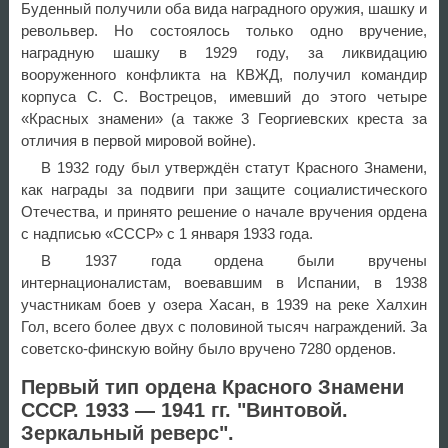
Буденный получили оба вида наградного оружия, шашку и
револьвер. Но состоялось только одно вручение,
наградную шашку в 1929 году, за ликвидацию
вооруженного конфликта на КВЖД, получил командир
корпуса С. С. Вострецов, имевший до этого четыре
«Красных знамени» (а также 3 Георгиевских креста за
отличия в первой мировой войне).
В 1932 году был утверждён статут Красного Знамени,
как награды за подвиги при защите социалистического
Отечества, и принято решение о начале вручения ордена
с надписью «СССР» с 1 января 1933 года.
В 1937 года ордена были вручены
интернационалистам, воевавшим в Испании, в 1938
участникам боев у озера Хасан, в 1939 на реке Халхин
Гол, всего более двух с половиной тысяч награждений. За
советско-финскую войну было вручено 7280 орденов.
Первый тип ордена Красного Знамени
СССР. 1933 — 1941 гг. "Винтовой.
Зеркальный реверс".