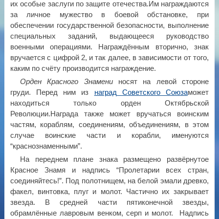
их особые заслуги по защите отечества.Им награждаются
за личное мужество в боевой обстановке, при
обеспечении государственной безопасности, выполнение
специальных заданий, выдающееся руководство
военными операциями. Награждённым вторично, знак
вручается с цифрой 2, и так далее, в зависимости от того,
каким по счёту производится награждение.
Орден Красного Знамени
носят на левой стороне
груди. Перед ним из
наград Советского Союза
может
находиться только орден Октябрьской
Революции.Награда также может вручаться воинским
частям, кораблям, соединениям, объединениям, в этом
случае воинские части и корабли, именуются
“краснознаменными”.
На переднем плане знака размещено развёрнутое
Красное Знамя и надпись “Пролетарии всех стран,
соединяйтесь!”. Под полотнищем, на белой эмали древко,
факел, винтовка, плуг и молот. Частично их закрывает
звезда. В средней части пятиконечной звезды,
обрамлённые лавровым венком, серп и молот. Надпись