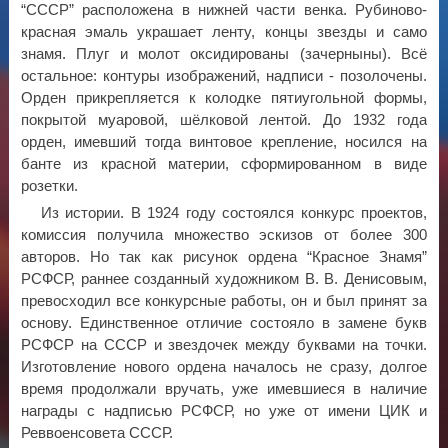
“СССР” расположена в нижней части венка. Рубиново-
красная эмаль украшает ленту, концы звезды и само
знамя. Плуг и молот оксидированы (зачерныны). Всё
остальное: контуры изображений, надписи - позолочены.
Орден прикрепляется к колодке пятиугольной формы,
покрытой муаровой, шёлковой лентой. До 1932 года
орден, имевший тогда винтовое крепление, носился на
банте из красной материи, сформированном в виде
розетки.
Из истории. В 1924 году состоялся конкурс проектов,
комиссия получила множество эскизов от более 300
авторов. Но так как рисунок ордена “Красное Знамя”
РСФСР, раннее созданный художником В. В. Денисовым,
превосходил все конкурсные работы, он и был принят за
основу. Единственное отличие состояло в замене букв
РСФСР на СССР и звездочек между буквами на точки.
Изготовление нового ордена началось не сразу, долгое
время продолжали вручать, уже имевшиеся в наличие
награды с надписью РСФСР, но уже от имени ЦИК и
Реввоенсовета СССР.