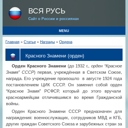
ВСЯ РУСЬ
Сайт о России и россиянах
MENU
Главная
»
Статьи
»
Награды
»
Ордена
Красного Знамени (орден)
Орден Красного Знамени
(до 1932 г.,
орден “Красное
Знамя” СССР
) первая, учреждённая в Светском Союзе,
награда. Его учреждение произошло в августе 1924 года
постановлением ЦИК СССР. Он заменил собой орден
“Красное Знамя” РСФСР, который до этого вручали
красноармейцам отличившимся во время Гражданской
войны.
Орден Красного Знамени СССР предназначен для
награждения: военнослужащих, сотрудников МВД и КГБ,
других граждан Советского Союза и зарубежных стран за