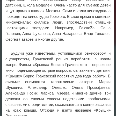
детский), школа моделей. Очень часто для съемок детей
ищут прямо в школах Москвы. Сами съемки киножурнала
проходят на киностудии Горького. В свое время в сюжетах
киножурналах снялись люди, впоследствии ставшие
настоящими звездами. Например, ГлюкоZа, Саша
Головин, Анна Цуканова, Анна Назарьева, Влад Топалов,
Сергей Лазарев и многие другие.
Будучи уже известным, устоявшимся режиссером и
сценаристом, Грачевский решил поработать в новом
жанре. Фильм «Крыша» Бориса Грачевского – серьезное
кино, поднимающее острые вопросы, связанные с детьми.
«Крыше» Борис Грачевский посвятил два года работы. В
фильме снимаются талантливые актеры: Мария
Шукшина, Александр Олешко, Ольга Прокофьева,
Александр Носик, Лариса Гузеева и многие другие. Три
девочки со своими совсем недетскими проблемами,
связанными с родителями, оказываются в конце рассказа
на краю крыши. Отсюда и взято название «Крыши»
Грачевского.