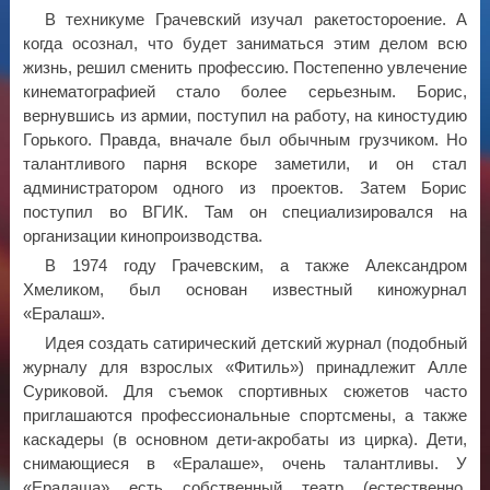
В техникуме Грачевский изучал ракетостороение. А
когда осознал, что будет заниматься этим делом всю
жизнь, решил сменить профессию. Постепенно увлечение
кинематографией стало более серьезным. Борис,
вернувшись из армии, поступил на работу, на киностудию
Горького. Правда, вначале был обычным грузчиком. Но
талантливого парня вскоре заметили, и он стал
администратором одного из проектов. Затем Борис
поступил во ВГИК. Там он специализировался на
организации кинопроизводства.
В 1974 году Грачевским, а также Александром
Хмеликом, был основан известный киножурнал
«Ералаш».
Идея создать сатирический детский журнал (подобный
журналу для взрослых «Фитиль») принадлежит Алле
Суриковой. Для съемок спортивных сюжетов часто
приглашаются профессиональные спортсмены, а также
каскадеры (в основном дети-акробаты из цирка). Дети,
снимающиеся в «Ералаше», очень талантливы. У
«Ералаша» есть собственный театр (естественно,