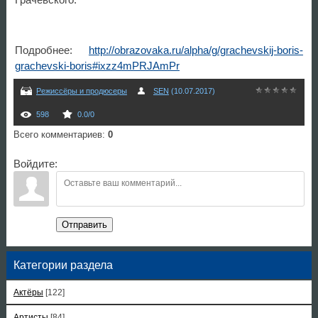
Подробнее:
http://obrazovaka.ru/alpha/g/grachevskij-boris-
grachevski-boris#ixzz4mPRJAmPr
Режиссёры и продюсеры
SEN
(10.07.2017)
598
0.0
/
0
Всего комментариев
:
0
Войдите:
Отправить
Категории раздела
Актёры
[122]
Артисты
[84]