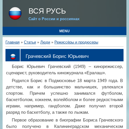
ВСЯ РУСЬ
Сайт о России и россиянах
MENU
Главная
»
Статьи
»
Люди
»
Режиссёры и продюсеры
Грачевский Борис Юрьевич
Борис Юрьевич Грачевский (1949) – кинорежиссер,
сценарист, руководитель киножурнала «Ералаш».
Родился Борис в Подмосковье 18 марта 1949 года. В
детстве, как и большинство мальчишек, увлекался
спортом. Причем успешно занимался футболом,
баскетболом, хоккеем, волейболом и более редкостными
играми, например, гандболом. Даже получил второй
разряд по баскетболу, а также по лыжам.
Первое образование в биографии Бориса Грачевского
было получено в Калининградском механическом