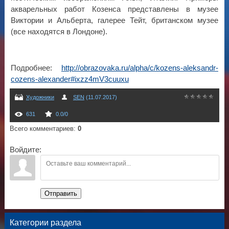
акварельных работ Козенса представлены в музее
Виктории и Альберта, галерее Тейт, британском музее
(все находятся в Лондоне).
Подробнее:
http://obrazovaka.ru/alpha/c/kozens-aleksandr-
cozens-alexander#ixzz4mV3cuuxu
Художники
SEN
(11.07.2017)
631
0.0
/
0
Всего комментариев
:
0
Войдите:
Отправить
Категории раздела