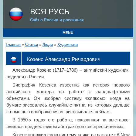
ВСЯ РУСЬ
Сайт о России и россиянах
MENU
Главная
»
Статьи
»
Люди
»
Художники
Козенс Александр Ричардович
Александр Козенс (1717–1786) – английский художник,
родился в России.
Биография Козенса известна как история первого
английского мастера по работе с ландшафтными
объектами. Он изобрел систему «кляксы», когда на
бумаге рисовались случайные пятна, из которых дальше
с помощью воображения вырисовывался пейзаж.
В 1950-х годах его работа, показанная на выставке,
явилась предвестником абстрактного экспрессионизма.
Козенс изложил свою систему клякс в трактате «A New