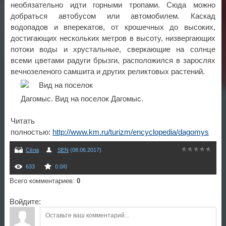
необязательно идти горными тропами. Сюда можно
добраться автобусом или автомобилем. Каскад
водопадов и вперекатов, от крошечных до высоких,
достигающих нескольких метров в высоту, низвергающих
потоки воды и хрустальные, сверкающие на солнце
всеми цветами радуги брызги, расположился в зарослях
вечнозеленого самшита и других реликтовых растений.
Дагомыс. Вид на поселок Дагомыс.
Читать
полностью:
http://www.km.ru/turizm/encyclopedia/dagomys
Сёла
SEN
(08.06.2017)
633
0.0
/
0
Всего комментариев
:
0
Войдите: