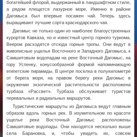
богатейшей флорой, выдержанный в ландшафтном стиле,
а рядом плещется лазурное море. Именно в районе
Дагомыса был впервые посажен чай. Теперь здесь
выращивают лучшие сорта краснодарского чая.
Дагомыс не только один из наиболее благоустроенных
курортов Кавказа, но и известный центр горного туризма.
Веером расходятся отсюда горные тропы. Они ведут в
живописные ущелья Восточного и Западного Дагомыса, к
Самшитовым водопадам на реке Восточный Дагомыс, на
гору Успенку, конусообразной формой напоминающую
египетские пирамиды. В центре поселка в полукилометре
от берега моря, на правом берегу реки Дагомыс в
окружении экзотической растительности расположена
турбаза «Рассвет». Турбаза обслуживает туристов
перевальных и радиальных маршрутов.
Туристические маршруты из Дагомыса ведут главным
образом вдоль горных рек. В изумительном по красоте
ущелье реки Восточный Дагомыс расположены
Самшитовые водопады. Они находятся несколько выше
села Барановка, и, чтобы увидеть их, совсем