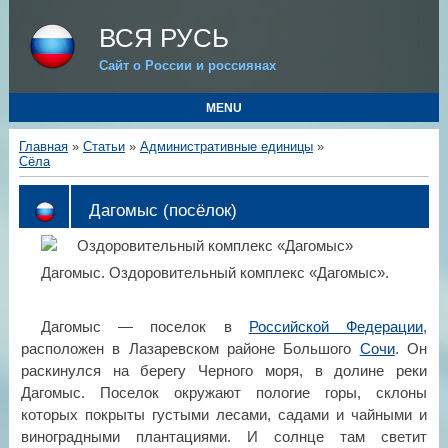
ВСЯ РУСЬ
Сайт о России и россиянах
MENU
Главная
»
Статьи
»
Административные единицы
»
Сёла
Дагомыс (посёлок)
Дагомыс. Оздоровительный комплекс «Дагомыс».
Дагомыс — поселок в
Российской Федерации
,
расположен в Лазаревском районе Большого
Сочи
. Он
раскинулся на берегу Черного моря, в долине реки
Дагомыс. Поселок окружают пологие горы, склоны
которых покрыты густыми лесами, садами и чайными и
виноградными плантациями. И солнце там светит