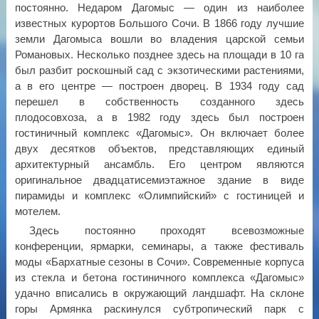
постоянно. Недаром Дагомыс — один из наиболее
известных курортов Большого Сочи. В 1866 году лучшие
земли Дагомыса вошли во владения царской семьи
Романовых. Несколько позднее здесь на площади в 10 га
был разбит роскошный сад с экзотическими растениями,
а в его центре — построен дворец. В 1934 году сад
перешел в собственность созданного здесь
плодосовхоза, а в 1982 году здесь был построен
гостиничный комплекс «Дагомыс». Он включает более
двух десятков объектов, представляющих единый
архитектурный ансамбль. Его центром являются
оригинальное двадцатисемиэтажное здание в виде
пирамиды и комплекс «Олимпийский» с гостиницей и
мотелем.
Здесь постоянно проходят всевозможные
конференции, ярмарки, семинары, а также фестиваль
моды «Бархатные сезоны в Сочи». Современные корпуса
из стекла и бетона гостиничного комплекса «Дагомыс»
удачно вписались в окружающий ландшафт. На склоне
горы Армянка раскинулся субтропический парк с